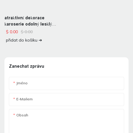
atraktivní dekorace
karoserie odolný lesklý
vinylový obal
$
0.00
$
0.00
přidat do košíku ➔
Zanechat zprávu
Jméno
E-Mailem
Obsah