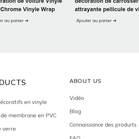
ration de voiture Vinyle
décoration de carrosser
 Chrome Vinyle Wrap
attrayante pellicule de v
brillant durable
er au panier ➔
Ajouter au panier ➔
ABOUT US
DUCTS
Vidéo
écoratifs en vinyle
Blog
e de membrane en PVC
Connaissance des produits
e verre
FAQ