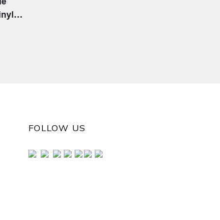
ie
inyle
FOLLOW US