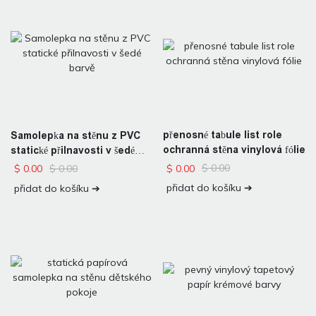
přenosné tabule list role
Samolepka na stěnu z PVC
ochranná stěna vinylová fólie
statické přilnavosti v šedé
barvě
$
0.00
$
0.00
$
0.00
$
0.00
přidat do košíku ➔
přidat do košíku ➔