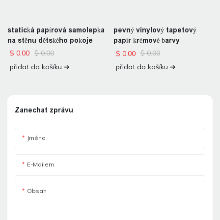
statická papírová samolepka
pevný vinylový tapetový
na stěnu dětského pokoje
papír krémové barvy
$
0.00
$
0.00
$
0.00
$
0.00
přidat do košíku ➔
přidat do košíku ➔
Zanechat zprávu
Jméno
E-Mailem
Obsah