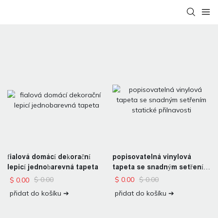
popisovatelná vinylová
fialová domácí dekorační
tapeta se snadným setřením
lepicí jednobarevná tapeta
statické přilnavosti
$
0.00
$
0.00
$
0.00
$
0.00
přidat do košíku ➔
přidat do košíku ➔