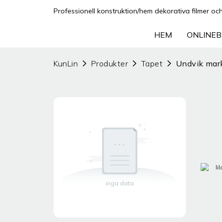
Professionell konstruktion/hem dekorativa filmer och f
HEM
ONLINEB
KunLin
Produkter
Tapet
Undvik mar
inga data