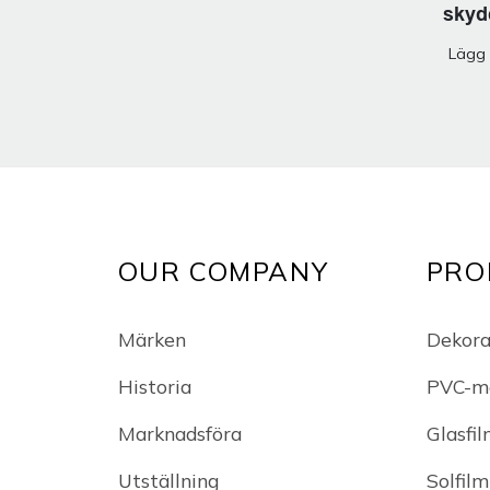
skyd
Lägg 
OUR COMPANY
PRO
Märken
Dekorat
Historia
PVC-m
Marknadsföra
Glasfi
Utställning
Solfilm