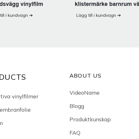
dsvägg vinylfilm
klistermärke barnrum v
film
till i kundvagn ➔
Lägg till i kundvagn ➔
ABOUT US
DUCTS
VideoName
iva vinylfilmer
Blogg
embranfolie
Produktkunskap
lm
FAQ