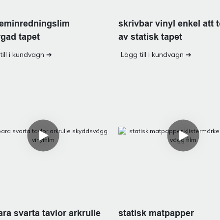
skrivbar vinyl enkel att 
 heminredningslim
av statisk tapet
rgad tapet
Lägg till i kundvagn ➔
till i kundvagn ➔
ra svarta tavlor arkrulle
statisk matpapper