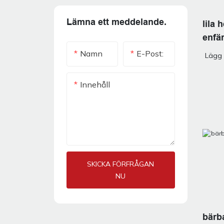
Lämna ett meddelande.
lila
enfä
Namn
E-Post:
Lägg 
Innehåll
SKICKA FÖRFRÅGAN
NU
bärba