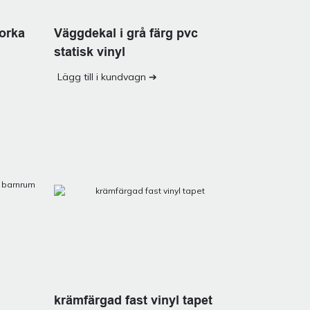
torka
Väggdekal i grå färg pvc
statisk vinyl
Lägg till i kundvagn ➔
krämfärgad fast vinyl tapet