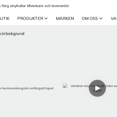
ärg vinylrullar tillverkare och leverantör
UTIK
PRODUKTER
MÄRKEN
OM OSS
VA
körbakgrund