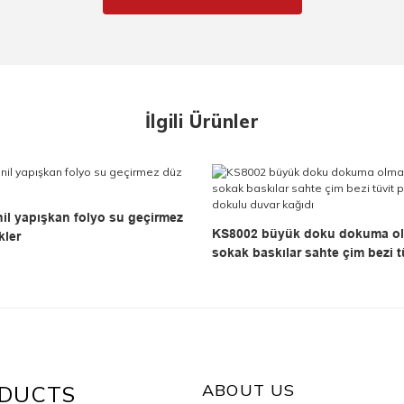
İlgili Ürünler
inil yapışkan folyo su geçirmez
KS8002 büyük doku dokuma o
kler
sokak baskılar sahte çim bezi t
kumaş dokulu duvar kağıdı
ABOUT US
DUCTS