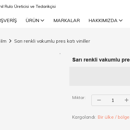
il Rulo Üreticisi ve Tedarikçisi
IŞVERIŞ
ÜRÜN
MARKALAR
HAKKIMIZDA
ilm
Sarı renkli vakumlu pres katı viniller
Sarı renkli vakumlu pres
Miktar:
Kargolandı:
Bir ülke / bölg