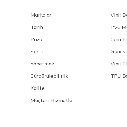
Markalar
Vinil D
Tarih
PVC M
Pazar
Cam Fi
Sergi
Güneş 
Yönetmek
Vinil E
Sürdürülebilirlik
TPU Bo
Kalite
Müşteri Hizmetleri