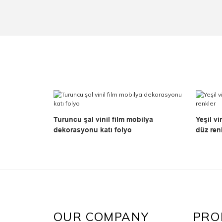
Turuncu şal vinil film mobilya
Yeşil v
dekorasyonu katı folyo
düz ren
OUR COMPANY
PRO