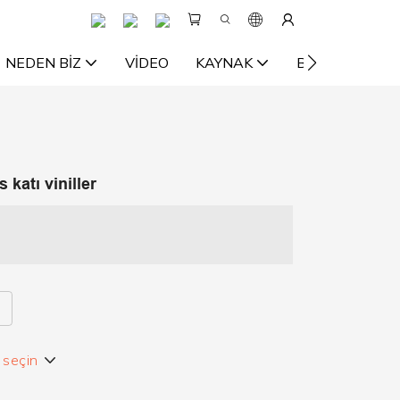
NEDEN BIZ
VIDEO
KAYNAK
BIZE ULAŞIN
 katı viniller
e seçin