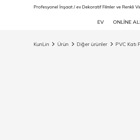
Profesyonel İnşaat / ev Dekoratif Filmler ve Renkli Vin
EV
ONLINE AL
KunLin
Ürün
Diğer ürünler
PVC Katı F