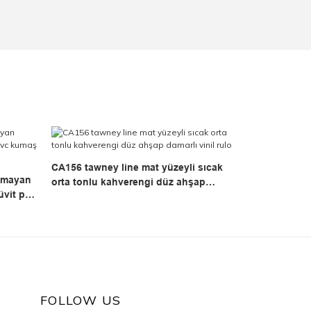
CA156 tawney line mat yüzeyli sıcak
lmayan
orta tonlu kahverengi düz ahşap
üvit pvc
damarlı vinil rulo
FOLLOW US