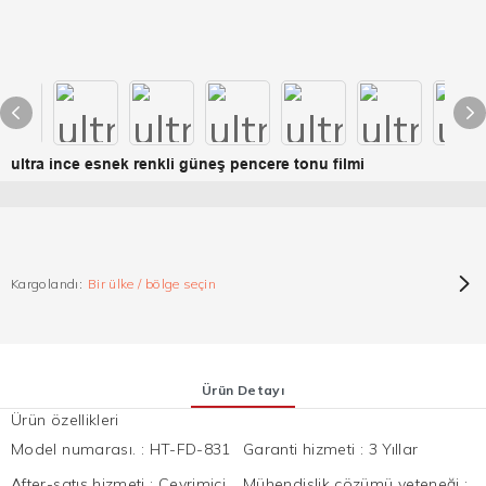
ultra ince esnek renkli güneş pencere tonu filmi
Kargolandı:
Bir ülke / bölge seçin
Ürün Detayı
Ürün özellikleri
Model numarası.
:
HT-FD-831
Garanti hizmeti
:
3 Yıllar
After-satış hizmeti
:
Çevrimiçi
Mühendislik çözümü yeteneği
: