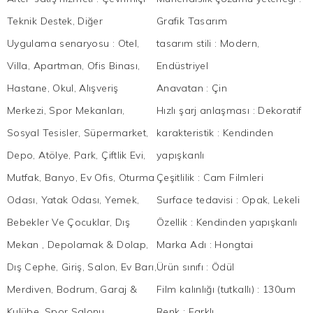
Teknik Destek, Diğer
Grafik Tasarım
Uygulama senaryosu
:
Otel,
tasarım stili
:
Modern,
Villa, Apartman, Ofis Binası,
Endüstriyel
Hastane, Okul, Alışveriş
Anavatan
:
Çin
Merkezi, Spor Mekanları,
Hızlı şarj anlaşması
:
Dekoratif
Sosyal Tesisler, Süpermarket,
karakteristik
:
Kendinden
Depo, Atölye, Park, Çiftlik Evi,
yapışkanlı
Mutfak, Banyo, Ev Ofis, Oturma
Çeşitlilik
:
Cam Filmleri
Odası, Yatak Odası, Yemek,
Surface tedavisi
:
Opak, Lekeli
Bebekler Ve Çocuklar, Dış
Özellik
:
Kendinden yapışkanlı
Mekan , Depolamak & Dolap,
Marka Adı
:
Hongtai
Dış Cephe, Giriş, Salon, Ev Barı,
Ürün sınıfı
:
Ödül
Merdiven, Bodrum, Garaj &
Film kalınlığı (tutkallı)
:
130um
Kulübe, Spor Salonu,
Renk
:
Farklı