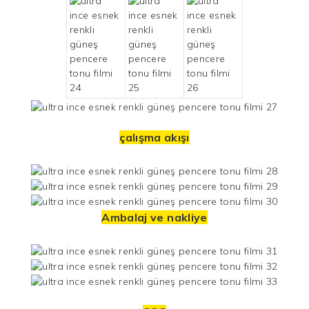
çalışma akışı
Ambalaj ve nakliye