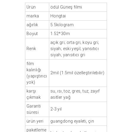
Ürün
ödül
Güneş filmi
marka
Hongtai
ağırlık
5.5kilogram
Boyut
1.52*30m
açık gri; orta gri; koyu gri;
Renk
siyah; eski yeşil; yansıtıcı
siyah; yansıtıcı gri
film
kalınlığı
2mil (1.5mil özelleştirilebilir)
(yapıştırıcı
yok)
karşı
su, ısı, toz, gres, tuz, zayıf
çıkmak
asitler yağ
Garanti
2-3 yıl
süresi
ürün yeri
guangdong eyaleti, çin
paketleme