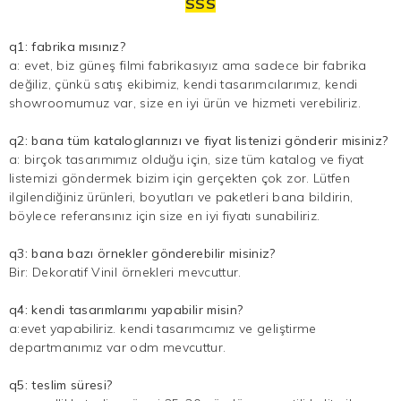
SSS
q1: fabrika mısınız?
a: evet, biz güneş filmi fabrikasıyız ama sadece bir fabrika
değiliz, çünkü satış ekibimiz, kendi tasarımcılarımız, kendi
showroomumuz var, size en iyi ürün ve hizmeti verebiliriz.
q2: bana tüm kataloglarınızı ve fiyat listenizi gönderir misiniz?
a: birçok tasarımımız olduğu için, size tüm katalog ve fiyat
listemizi göndermek bizim için gerçekten çok zor. Lütfen
ilgilendiğiniz ürünleri, boyutları ve paketleri bana bildirin,
böylece referansınız için size en iyi fiyatı sunabiliriz.
q3: bana bazı örnekler gönderebilir misiniz?
Bir:
Dekoratif Vinil
örnekleri mevcuttur.
q4: kendi tasarımlarımı yapabilir misin?
a:evet yapabiliriz. kendi tasarımcımız ve geliştirme
departmanımız var odm mevcuttur.
q5: teslim süresi?