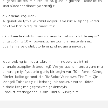
a: genellikle teslim süresi 25-30 gündür. garantili kalite ile en
kısa sürede teslimatı yapacağız.
q6: ödeme koşulları?
A: genellikle t/t ve l/c kabul ediyoruz ve küçük sipariş varsa,
nakit ve batı birliği de mevcuttur.
q7: ülkemde distribütörünüz veya temsilciniz olabilir miyim?
a: geçtiğimiz 10 yıl boyunca, her zaman müşterilerimizin
acentemiz ve distribütörlerimiz olmasını umuyoruz.
Ideal ooking için ideal Ultra hin hin indows ws int int
ananufacsupplier & tedarikçi? We yaratıcı olmanıza yardımcı
olmak için iyi fiyatlarla geniş bir seçim var. Tüm Renkli Güneş
Filmleri kalite garantilidir. Biz Solar Windows Tint Film Çin
Menşeli Fabrikasıyız. Herhangi bir sorunuz varsa, lütfen
bizimle iletişime geçmekten çekinmeyin.
Product ateategories :
Cam Filmi
>
Güneş filmi