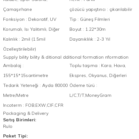
Çamaşırhane
çözücü yapıştırıcı
:
çıkarılabilir
Fonksiyon
:
Dekoratif, UV
Tip
:
Güneş Filmleri
Korumalı, Isı Yalıtımlı, Diğer
Boyut
:
1.22*30m
Kalınlık
:
2mil (1.5mil
Dayanıklılık
:
2-3 Yıl
Özelleştirilebilir)
Supply bility bility & ditional dditional formation nformation
Ambalaj
:
Toplu taşıma
:
Kara, Hava,
155*15*15santimetre
Ekspres, Okyanus, Diğerleri
Tedarik Yeteneği
:
Ayda 80000
Ödeme türü
:
Metre/Metre
L/C,T/T,MoneyGram
Incoterm
:
FOB,EXW,CIF,CFR
Packaging & Delivery
Satış Birimleri:
Rulo
Paket Tipi: