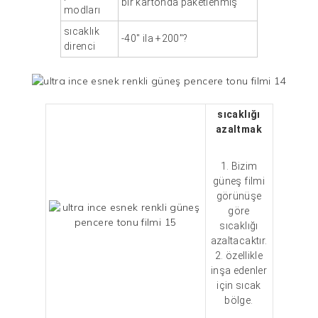
bir kartonda paketlenmiş
modları
sıcaklık
-40" ila +200"?
direnci
sıcaklığı
azaltmak
1. Bizim
güneş filmi
görünüşe
göre
sıcaklığı
azaltacaktır.
2. özellikle
inşa edenler
için
sıcak
bölge.