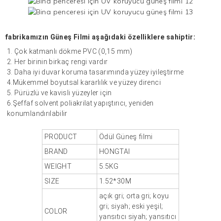
fabrikamızın
Güneş Filmi
aşağıdaki özelliklere sahiptir:
1. Çok katmanlı dökme PVC (0,15 mm)
2. Her birinin birkaç rengi vardır
3. Daha iyi duvar koruma tasarımında yüzey iyileştirme
4.Mükemmel boyutsal kararlılık ve yüzey direnci
5. Pürüzlü ve kavisli yüzeyler için
6.Şeffaf solvent poliakrilat yapıştırıcı, yeniden
konumlandırılabilir
PRODUCT
Ödül
Güneş filmi
BRAND
HONGTAI
WEIGHT
5.5KG
SIZE
1.52*30M
açık gri; orta gri; koyu
gri; siyah; eski yeşil;
COLOR
yansıtıcı siyah; yansıtıcı