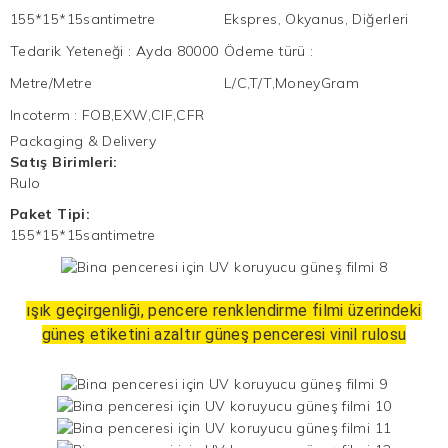
155*15*15santimetre
Ekspres, Okyanus, Diğerleri
Tedarik Yeteneği
:
Ayda 80000
Ödeme türü
:
Metre/Metre
L/C,T/T,MoneyGram
Incoterm
:
FOB,EXW,CIF,CFR
Packaging & Delivery
Satış Birimleri:
Rulo
Paket Tipi:
155*15*15santimetre
ışık geçirgenliği, pencere renklendirme filmi üzerindeki
güneş etiketini azaltır güneş penceresi vinil rulosu