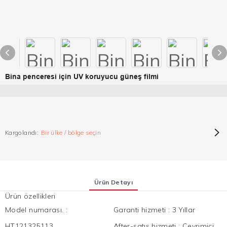
Bina penceresi için UV koruyucu güneş filmi
Kargolandı:
Bir ülke / bölge seçin
Ürün Detayı
Ürün özellikleri
Model numarası.
:
Garanti hizmeti
:
3 Yıllar
HT121325113
After-satış hizmeti
:
Çevrimiçi