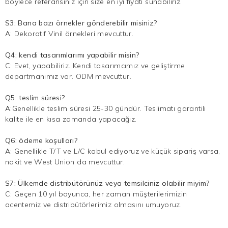
böylece referansınız için size en iyi fiyatı sunabiliriz.
S3: Bana bazı örnekler gönderebilir misiniz?
A:
Dekoratif Vinil
örnekleri mevcuttur.
Q4: kendi tasarımlarımı yapabilir misin?
C: Evet, yapabiliriz. Kendi tasarımcımız ve geliştirme
departmanımız var. ODM mevcuttur.
Q5: teslim süresi?
A:Genellikle teslim süresi 25-30 gündür. Teslimatı garantili
kalite ile en kısa zamanda yapacağız.
Q6: ödeme koşulları?
A: Genellikle T/T ve L/C kabul ediyoruz ve küçük sipariş varsa,
nakit ve West Union da mevcuttur.
S7: Ülkemde distribütörünüz veya temsilciniz olabilir miyim?
C: Geçen 10 yıl boyunca, her zaman müşterilerimizin
acentemiz ve distribütörlerimiz olmasını umuyoruz.