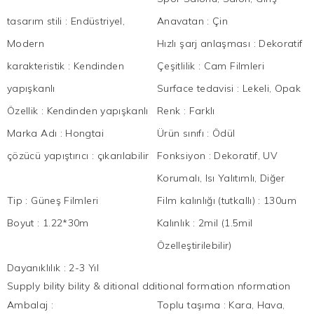
tasarım stili
:
Endüstriyel,
Anavatan
:
Çin
Modern
Hızlı şarj anlaşması
:
Dekoratif
karakteristik
:
Kendinden
Çeşitlilik
:
Cam Filmleri
yapışkanlı
Surface tedavisi
:
Lekeli, Opak
Özellik
:
Kendinden yapışkanlı
Renk
:
Farklı
Marka Adı
:
Hongtai
Ürün sınıfı
:
Ödül
çözücü yapıştırıcı
:
çıkarılabilir
Fonksiyon
:
Dekoratif, UV
Korumalı, Isı Yalıtımlı, Diğer
Tip
:
Güneş Filmleri
Film kalınlığı (tutkallı)
:
130um
Boyut
:
1.22*30m
Kalınlık
:
2mil (1.5mil
Özelleştirilebilir)
Dayanıklılık
:
2-3 Yıl
Supply bility bility & ditional dditional formation nformation
Ambalaj
:
Toplu taşıma
:
Kara, Hava,