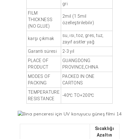
gri
FILM
2mil (1.5mil
THICKNESS
özelleştirilebilir)
(NO GLUE)
su, ısı, toz, gres, tuz,
karşı çıkmak
zayıf asitler yağ
Garanti süresi
2-3 yıl
PLACE OF
GUANGDONG
PRODUCT
PROVINCE,CHINA
MODES OF
PACKED IN ONE
PACKING
CARTONS
TEMPERATURE
-40℃ TO+200℃
RESISTANCE
Sıcaklığı
Azaltın