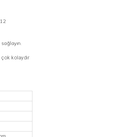
 sağlayın.
i çok kolaydır
 mm