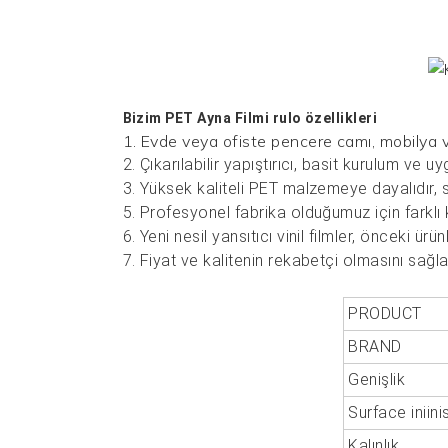
Bizim
PET Ayna Filmi
rulo özellikleri
1. Evde veya ofiste pencere camı, mobilya ve
2. Çıkarılabilir yapıştırıcı, basit kurulum ve uyg
3. Yüksek kaliteli PET malzemeye dayalıdır, 
5. Profesyonel fabrika olduğumuz için farklı k
6. Yeni nesil yansıtıcı vinil filmler, önceki ü
7. Fiyat ve kalitenin rekabetçi olmasını sağl
PRODUCT
BRAND
Genişlik
Surface iniini
Kalınlık