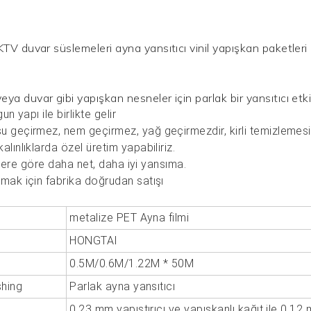
ya duvar gibi yapışkan nesneler için parlak bir yansıtıcı etki
un yapı ile birlikte gelir
su geçirmez, nem geçirmez, yağ geçirmezdir, kirli temizlemes
alınlıklarda özel üretim yapabiliriz.
rünlere göre daha net, daha iyi yansıma.
amak için fabrika doğrudan satışı
metalize PET Ayna filmi
HONGTAI
0.5M/0.6M/1.22M * 50M
shing
Parlak ayna yansıtıcı
0,23 mm yapıştırıcı ve yapışkanlı kağıt ile 0,12