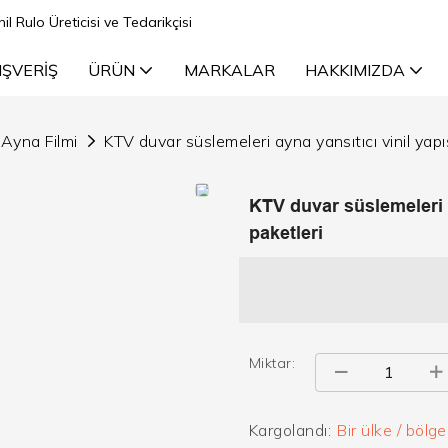
il Rulo Üreticisi ve Tedarikçisi
IŞVERIŞ
ÜRÜN
MARKALAR
HAKKIMIZDA
Ayna Filmi
KTV duvar süslemeleri ayna yansıtıcı vinil yap
KTV duvar süslemeleri a
paketleri
Miktar:
Kargolandı:
Bir ülke / bölg