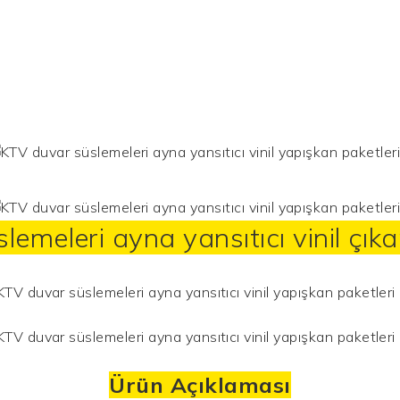
slemeleri ayna
yansıtıcı vinil
çıka
Ürün Açıklaması