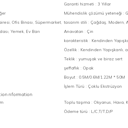
Garanti hizmeti
:
3 Yıllar
ğer
Mühendislik çözümü yeteneği
:
G
iresi, Ofis Binası, Süpermarket,
tasarım stili
:
Çağdaş, Modern, 
dası, Yemek, Ev Barı
Anavatan
:
Çin
karakteristik
:
Kendinden Yapışka
Özellik
:
Kendinden Yapışkanlı, a
Teklik
:
yumuşak ve biraz sert
şeffaflık
:
Opak
Boyut
:
0.5M/0.6M/1.22M * 50M
İşlem Türü
:
Çoklu Ekstrüzyon
mation nformation
cm
Toplu taşıma
:
Okyanus, Hava, 
Ödeme türü
:
L/C,T/T,D/P