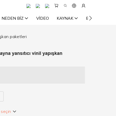
NEDEN BIZ
VIDEO
KAYNAK
BIZE ULAŞIN
ışkan paketleri
yna yansıtıcı vinil yapışkan
e seçin