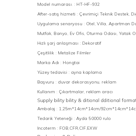
Model numarası.
:
HT-HF-932
After-satış hizmeti
:
Çevrimiçi Teknik Destek, Di
Uygulama senaryosu
:
Otel, Villa, Apartman Da
Mutfak, Banyo, Ev Ofis, Oturma Odası, Yatak O
Hızlı şarj anlaşması
:
Dekoratif
Çeşitlilik
:
Metalize Filmler
Marka Adı
:
Hongtai
Yüzey tedavisi
:
ayna kaplama
Başvuru
:
duvar dekorasyonu, reklam
Kullanım
:
Çıkartmalar, reklam aracı
Supply bility bility & ditional dditional for
Ambalaj
:
1,25m*14cm*14cm/92cm*14cm*14
Tedarik Yeteneği
:
Ayda 50000 rulo
Incoterm
:
FOB,CFR,CIF,EXW