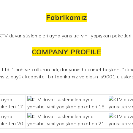
Fabrikamız
COMPANY PROFILE
d, "tarih ve kültürün adı, dünyanın hükümet başkenti" itibar
msız, büyük kapasiteli bir fabrikamız ve olgun is9001 uluslar