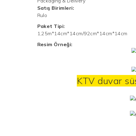
Packaging & Delivery
Satış Birimleri:
Rulo
Paket Tipi:
1,25m*14cm*14cm/92cm*14cm*14cm
Resim Örneği:
KTV duvar sü