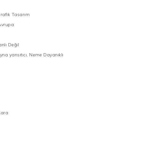
rafik Tasarım
Avrupa
nlı Değil
yna yansıtıcı, Neme Dayanıklı
Kara