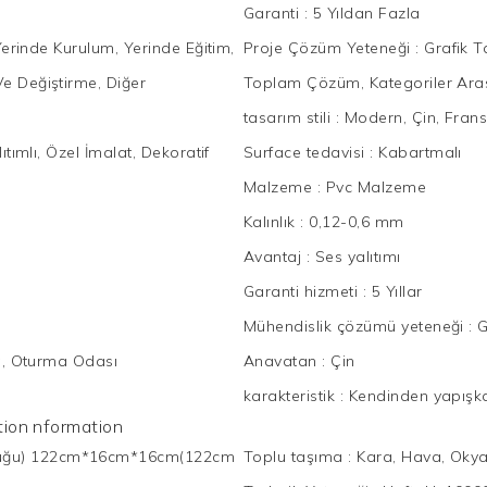
Garanti
:
5 Yıldan Fazla
Yerinde Kurulum, Yerinde Eğitim,
Proje Çözüm Yeteneği
:
Grafik T
e Değiştirme, Diğer
Toplam Çözüm, Kategoriler Aras
tasarım stili
:
Modern, Çin, Frans
ıtımlı, Özel İmalat, Dekoratif
Surface tedavisi
:
Kabartmalı
Malzeme
:
Pvc Malzeme
Kalınlık
:
0,12-0,6 mm
Avantaj
:
Ses yalıtımı
Garanti hizmeti
:
5 Yıllar
Mühendislik çözümü yeteneği
:
G
lla, Oturma Odası
Anavatan
:
Çin
karakteristik
:
Kendinden yapışka
mation nformation
uğu) 122cm*16cm*16cm(122cm
Toplu taşıma
:
Kara, Hava, Okya