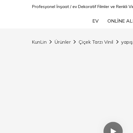
Profesyonel İnşaat / ev Dekoratif Filmler ve Renkli Vin
EV
ONLINE AL
KunLin
Ürünler
Çiçek Tarzı Vinil
yapış