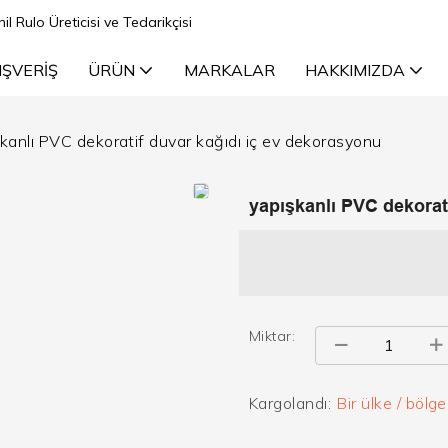
il Rulo Üreticisi ve Tedarikçisi
IŞVERIŞ
ÜRÜN
MARKALAR
HAKKIMIZDA
kanlı PVC dekoratif duvar kağıdı iç ev dekorasyonu
yapışkanlı PVC dekorat
Miktar:
Kargolandı:
Bir ülke / bölg