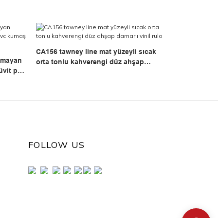
CA156 tawney line mat yüzeyli sıcak
lmayan
orta tonlu kahverengi düz ahşap
üvit pvc
damarlı vinil rulo
FOLLOW US