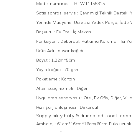
Model numarası.
:
HTW11155315
Satış sonrası servis
:
Çevrimiçi Teknik Destek, 
Yerinde Muayene, Ücretsiz Yedek Parça, İade V
Başvuru
:
Ev Otel, İç Mekan
Fonksiyon
:
Dekoratif, Patlama Korumalı, Isı Yal
Ürün Adı
:
duvar kağıdı
Boyut
:
1,22m*50m
Yayın kağıdı
:
70 gsm
Paketleme
:
Karton
After-satış hizmeti
:
Diğer
Uygulama senaryosu
:
Otel, Ev Ofis, Diğer, Vi
Hızlı şarj anlaşması
:
Dekoratif
Supply bility bility & ditional dditional for
Ambalaj
:
61cm*16cm*16cm(60cm Rulo uzunl