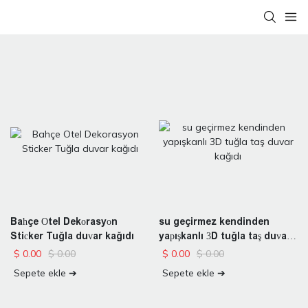
Bahçe Otel Dekorasyon
su geçirmez kendinden
Sticker Tuğla duvar kağıdı
yapışkanlı 3D tuğla taş duvar
kağıdı
$
0.00
$
0.00
$
0.00
$
0.00
Sepete ekle ➔
Sepete ekle ➔