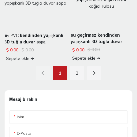
su geçirmez kendinden
ev PVC kendinden yapışkanlı
yapışkanlı 3D tuğla duvar
3D tuğla duvar sopa
kağıdı rulosu
$
0.00
$
0.00
$
0.00
$
0.00
Sepete ekle ➔
Sepete ekle ➔
1
2
Mesaj bırakın
Isim
E-Posta