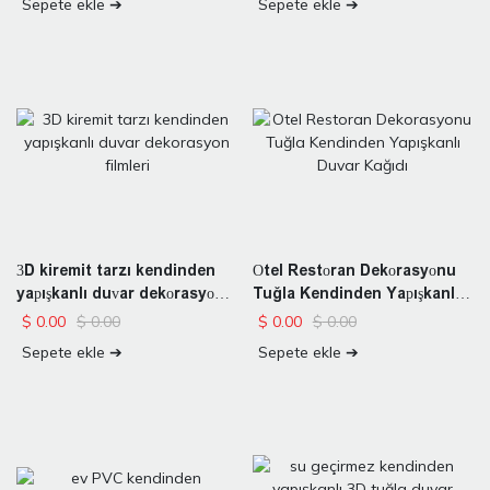
Sepete ekle ➔
Sepete ekle ➔
3D kiremit tarzı kendinden
Otel Restoran Dekorasyonu
yapışkanlı duvar dekorasyon
Tuğla Kendinden Yapışkanlı
filmleri
Duvar Kağıdı
$
0.00
$
0.00
$
0.00
$
0.00
Sepete ekle ➔
Sepete ekle ➔