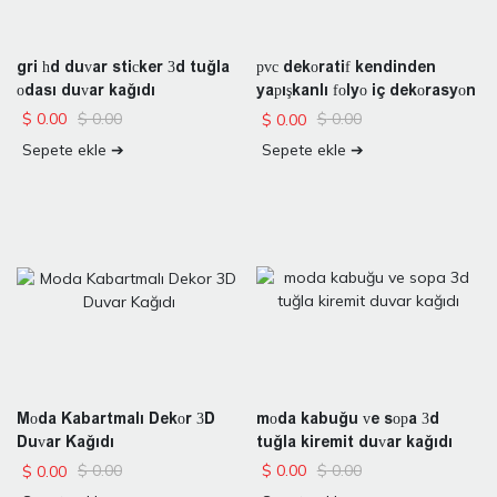
gri hd duvar sticker 3d tuğla
pvc dekoratif kendinden
odası duvar kağıdı
yapışkanlı folyo iç dekorasyon
$
0.00
$
0.00
$
0.00
$
0.00
Sepete ekle ➔
Sepete ekle ➔
moda kabuğu ve sopa 3d
Moda Kabartmalı Dekor 3D
tuğla kiremit duvar kağıdı
Duvar Kağıdı
$
0.00
$
0.00
$
0.00
$
0.00