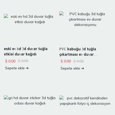
eski ev hd 3d duvar tuğla
PVC kabuğu 3d tuğla
etkisi duvar kağıdı
çıkartması ev duvar
dekorasyonu
$
0.00
$
0.00
$
0.00
$
0.00
Sepete ekle ➔
Sepete ekle ➔