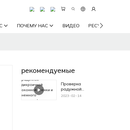
С
ПОЧЕМУ НАС
ВИДЕО
РЕСУРС
СВ
рекомендуемые
Проверка
радужной
дихроичной
2023
02
14
оконной пленки и
немного
голографического
покрытия