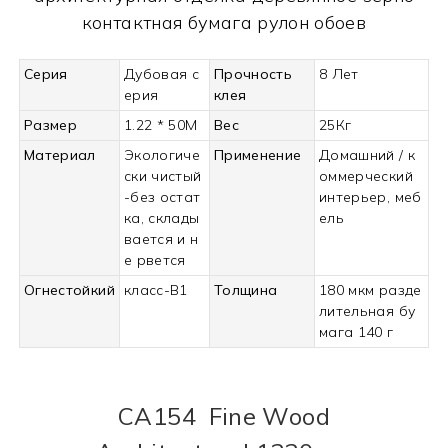
контактная бумага рулон обоев
Серия
Дубовая с
Прочность
8 Лет
ерия
клея
Размер
1.22 * 50M
Вес
25Кг
Материал
Экологиче
Применение
Домашний / к
ски чистый
оммерческий
-без остат
интерьер, меб
ка, склады
ель
вается и н
е рвется
Огнестойкий
класс-В1
Толщина
180 мкм разде
лительная бу
мага 140 г
CA154
Fine Wood