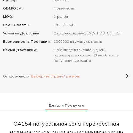
ODM/OEM:
Принимать
MOQ:
1 рулон
Срок Оплаты:
L/C, T/T, D/P
Условия Доставки:
Экспресс, воздух, EXW, FOB, CNF, CIF
Возможность Поставки:
1000000 штук/штук в месяц
Время Доставки:
На складе в течение 3 дней,
производство около 30 дней после
получения депозита
Отправлено в:
Выберите страну / регион
Детали Продукта
CA154 натуральная зола перекрестная
архитектурная отделка деревянное зерно