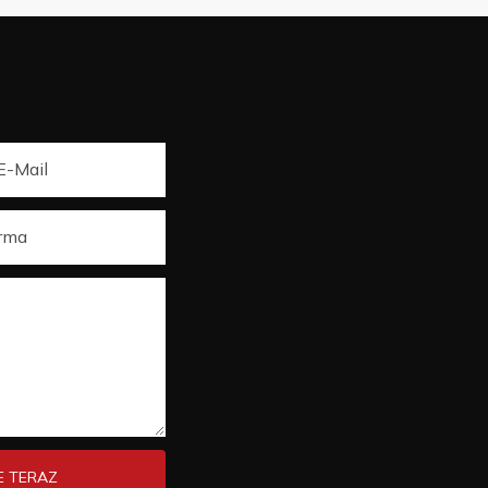
E-Mail
irma
E TERAZ