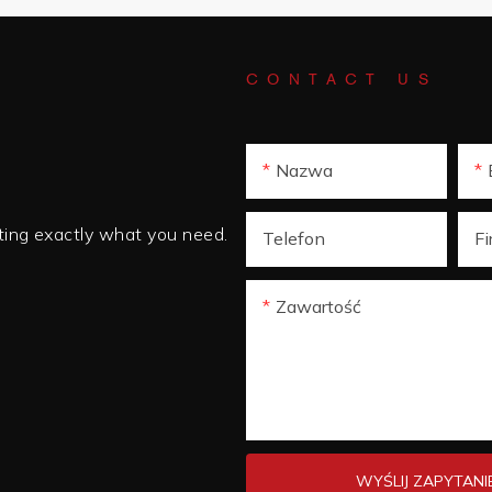
CONTACT US
Nazwa
tting exactly what you need.
Telefon
F
Zawartość
WYŚLIJ ZAPYTANI