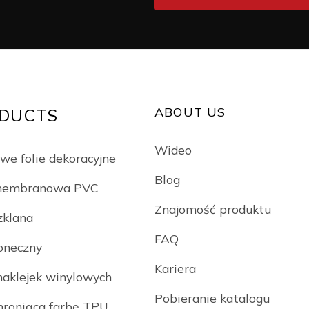
ABOUT US
DUCTS
Wideo
we folie dekoracyjne
Blog
 membranowa PVC
Znajomość produktu
zklana
FAQ
łoneczny
Kariera
naklejek winylowych
Pobieranie katalogu
chroniąca farbę TPU