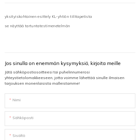
yksityiskohtainen esittely KL-yhtiön tiilitapetista
se näyttää tartuntatestimenetelmän
Jos sinulla on enemmän kysymyksiä, kirjoita meille
Jätä sähköpostiosoitteesi tai puhelinnumerosi
yhteystietolomakkeeseen, jotta voimme lähettää sinulle ilmaisen
tarjouksen monenlaisista malleistamme!
Nimi
Sähköposti
Sisältö