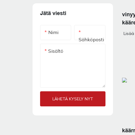
Jätä viesti
vinyy
käär
Nimi
Lisää
Sähköposti
Sisältö
LÄHETÄ KYSELY NYT
käär