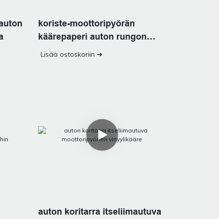
auton
koriste-moottoripyörän
a
käärepaperi auton rungon
vinyylitarvikkeet
Lisää ostoskoriin ➔
auton koritarra itseliimautuva