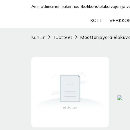
Ammattimainen rakennus-/kotikoristelukalvojen ja väriv
KOTI
VERKKO
KunLin
Tuotteet
Moottoripyörä elokuv
ei dataa