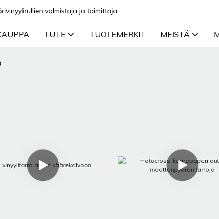
inyylirullien valmistaja ja toimittaja
KAUPPA
TUTE
TUOTEMERKIT
MEISTÄ
M
a