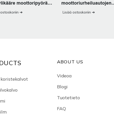
ylikääre moottoripyörä
moottoriurheiluautojen
 sisustus
tarroihin
 ostoskoriin ➔
Lisää ostoskoriin ➔
ABOUT US
DUCTS
Videoa
 koristekalvot
Blogi
lvokalvo
Tuotetieto
lmi
FAQ
Film