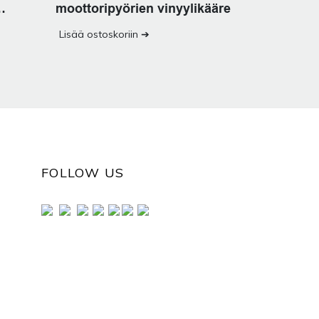
moottoripyörien vinyylikääre
Lisää ostoskoriin ➔
FOLLOW US