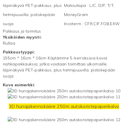
läpinäkyvä PET-pakkaus, plus
Maksutapa
:
L/C, D/P, T/T,
helmipuuvilla, pistokepään
MoneyGram
suoja
Incoterm
:
CFR,CIF,FOB,EXW
Pakkaus ja toimitus
Yksiköiden myynti:
Rullaa
Pakkaustyyppi:
155cm * 16cm * 16cm Käytämme 5-kerroksisia kovia
nahkapakkauksia, jotka voidaan toimittaa ulkomaille,
läpinäkyvä PET-pakkaus, plus helmipuuvilla, pistokepään
suoja
Kuva esimerkki:
3D hunajakennokääre 250m autokoristepaperikalvo