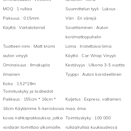
MOQ
:
1 rullaa
Suunnittelun tyyli
:
Luksus
Paksuus
:
0.15mm
Väri
:
Eri värejä
Käyttä
:
Vartalotarrat
Soveltaminen
:
Auton
kori/matkapuhelin
Tuotteen nimi
:
Matt kromi
Liima
:
Irrotettava liima
auton vinyyli
Käyttö
:
Car Wrap Vinyyli
Ominaisuus
:
Ilmakupla
Kestävyys
:
Ulkona 3-5 vuotta
ilmainen
Tyyppi
:
Auton koristeellinen
Koko
:
1.52*18m
Toimituskyky ja lisätiedot
Pakkaus
:
155cm * 16cm *
Kuljetus
:
Express, valtameri,
16cm Käytämme 5-kerroksisia
maa, ilma
kovia nahkapakkauksia, jotka
Toimituskyky
:
100 000
voidaan toimittaa ulkomaille,
rullaa/rullaa kuukaudessa