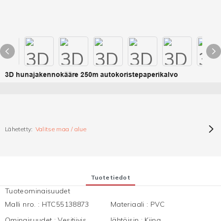
3D hunajakennokääre 250m autokoristepaperikalvo
Lähetetty:
Valitse maa / alue
Tuotetiedot
Tuoteominaisuudet
Malli nro.
:
HTC55138873
Materiaali
:
PVC
Ominaisuudet
:
Vesitiivis
lähtöisin
:
Kiina