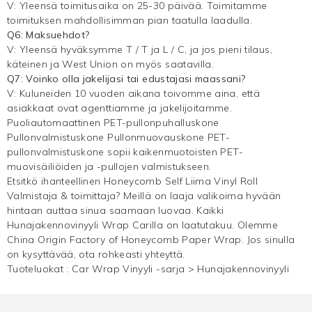
V: Yleensä toimitusaika on 25-30 päivää. Toimitamme
toimituksen mahdollisimman pian taatulla laadulla.
Q6: Maksuehdot?
V: Yleensä hyväksymme T / T ja L / C, ja jos pieni tilaus,
käteinen ja West Union on myös saatavilla.
Q7: Voinko olla jakelijasi tai edustajasi maassani?
V: Kuluneiden 10 vuoden aikana toivomme aina, että
asiakkaat ovat agenttiamme ja jakelijoitamme.
Puoliautomaattinen PET-pullonpuhalluskone
Pullonvalmistuskone Pullonmuovauskone PET-
pullonvalmistuskone sopii kaikenmuotoisten PET-
muovisäiliöiden ja -pullojen valmistukseen.
Etsitkö ihanteellinen Honeycomb Self Liima Vinyl Roll
Valmistaja & toimittaja? Meillä on laaja valikoima hyvään
hintaan auttaa sinua saamaan luovaa. Kaikki
Hunajakennovinyyli
Wrap Carilla on laatutakuu. Olemme
China Origin Factory of Honeycomb Paper Wrap. Jos sinulla
on kysyttävää, ota rohkeasti yhteyttä.
Tuoteluokat :
Car Wrap Vinyyli -sarja
>
Hunajakennovinyyli