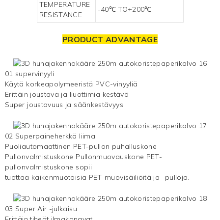
TEMPERATURE
-40℃ TO+200℃
RESISTANCE
PRODUCT ADVANTAGE
01 supervinyyli
Käytä korkeapolymeeristä PVC-vinyyliä
Erittäin joustava ja liuottimia kestävä
Super joustavuus ja säänkestävyys
02 Superpaineherkkä liima
Puoliautomaattinen PET-pullon puhalluskone
Pullonvalmistuskone Pullonmuovauskone PET-
pullonvalmistuskone sopii
tuottaa kaikenmuotoisia PET-muovisäiliöitä ja -pulloja.
03 Super Air -julkaisu
Erittäin tiheät ilmakanavat