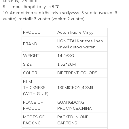
kosteus): 2 vuotta
9. Liimauslämpötila: yli +8 ℃
10. Ammattimaisen käsittelyn säilyvyys: 5 vuotta (vaaka: 3
vuotta), metalli: 3 vuotta (vaaka: 2 vuotta)
PRODUCT
Auton kääre
Vinyyli
HONGTAI
Koristeellinen
BRAND
vinyyli
autoa varten
WEIGHT
14-16KG
SIZE
1.52*20M
COLOR
DIFFERENT COLORS
FILM
THICKNESS
130MICRON,4.8MIL
(WITH GLUE)
PLACE OF
GUANGDONG
PRODUCT
PROVINCE,CHINA
MODES OF
PACKED IN ONE
PACKING
CARTONS