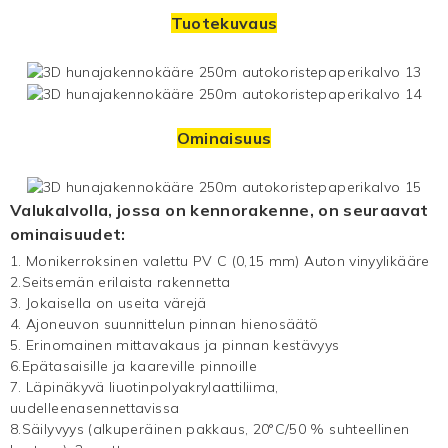
Tuotekuvaus
Ominaisuus
Valukalvolla, jossa on kennorakenne, on seuraavat
ominaisuudet:
1. Monikerroksinen valettu PV
C (0,15 mm)
Auton vinyylikääre
2.Seitsemän erilaista rakennetta
3. Jokaisella on useita värejä
4. Ajoneuvon suunnittelun pinnan hienosäätö
5. Erinomainen mittavakaus ja pinnan kestävyys
6.Epätasaisille ja kaareville pinnoille
7. Läpinäkyvä liuotinpolyakrylaattiliima,
uudelleenasennettavissa
8.Säilyvyys (alkuperäinen pakkaus, 20°C/50 % suhteellinen