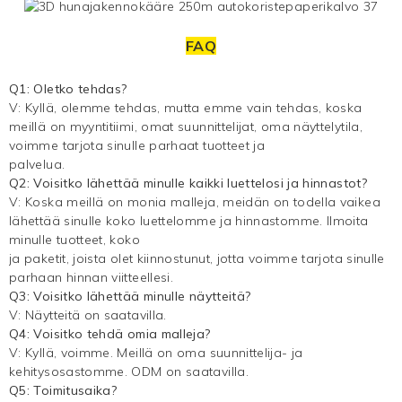
FAQ
Q1: Oletko tehdas?
V: Kyllä, olemme tehdas, mutta emme vain tehdas, koska
meillä on myyntitiimi, omat suunnittelijat, oma näyttelytila,
voimme tarjota sinulle parhaat tuotteet ja
palvelua.
Q2: Voisitko lähettää minulle kaikki luettelosi ja hinnastot?
V: Koska meillä on monia malleja, meidän on todella vaikea
lähettää sinulle koko luettelomme ja hinnastomme. Ilmoita
minulle tuotteet, koko
ja paketit, joista olet kiinnostunut, jotta voimme tarjota sinulle
parhaan hinnan viitteellesi.
Q3: Voisitko lähettää minulle näytteitä?
V: Näytteitä on saatavilla.
Q4: Voisitko tehdä omia malleja?
V: Kyllä, voimme. Meillä on oma suunnittelija- ja
kehitysosastomme. ODM on saatavilla.
Q5: Toimitusaika?