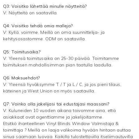
Q3: Voisitko lähettää minulle näytteitä?
V: Näytteitä on saatavilla.
Q4: Voisitko tehdä omia malleja?
V: Kyllä, voimme. Meillä on oma suunnittelija- ja
kehitysosastomme. ODM on saatavilla.
Q5: Toimitusaika?
V: Yleensä toimitusaika on 25-30 päivää. Toimitamme
toimituksen mahdollisimman pian taatulla laadulla.
Q6: Maksuehdot?
V: Yleensä hyväksymme T / T ja L / C, ja jos pieni tilaus,
käteinen ja West Union on myös saatavilla.
Q7: Voinko olla jakelijasi tai edustajasi maassani?
V: Kuluneiden 10 vuoden aikana toivomme aina, että
asiakkaat ovat agenttiamme ja jakelijoitamme.
Etsitkö ihanteellinen Vinyl Blinds Window Valmistaja &
toimittaja ? Meillä on laaja valikoima hyvään hintaan auttaa
sinua saamaan luovaa. Kaikilla tulostettavilla itseliimautuvilla