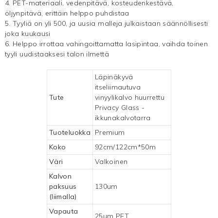
4. PET-materiaali, vedenpitävä, kosteudenkestävä,
öljynpitävä, erittäin helppo puhdistaa
5. Tyyliä on yli 500, ja uusia malleja julkaistaan ​​säännöllisesti
joka kuukausi
6. Helppo irrottaa vahingoittamatta lasipintaa, vaihda toinen
tyyli uudistaaksesi talon ilmettä
Läpinäkyvä
itseliimautuva
Tute
vinyylikalvo huurrettu
Privacy Glass -
ikkunakalvotarra
Tuoteluokka
Premium
Koko
92cm/122cm*50m
Väri
Valkoinen
Kalvon
paksuus
130um
(liimalla)
Vapauta
25um PET