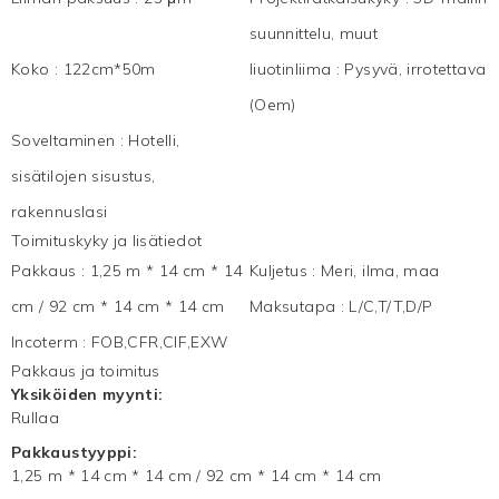
suunnittelu, muut
Koko
:
122cm*50m
liuotinliima
:
Pysyvä, irrotettava
(Oem)
Soveltaminen
:
Hotelli,
sisätilojen sisustus,
rakennuslasi
Toimituskyky ja lisätiedot
Pakkaus
:
1,25 m * 14 cm * 14
Kuljetus
:
Meri, ilma, maa
cm / 92 cm * 14 cm * 14 cm
Maksutapa
:
L/C,T/T,D/P
Incoterm
:
FOB,CFR,CIF,EXW
Pakkaus ja toimitus
Yksiköiden myynti:
Rullaa
Pakkaustyyppi:
1,25 m * 14 cm * 14 cm / 92 cm * 14 cm * 14 cm