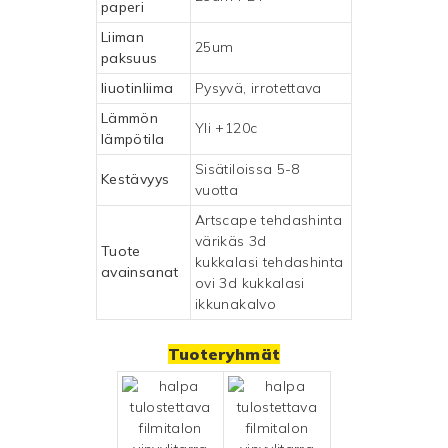
paperi
Liiman
25um
paksuus
liuotinliima
Pysyvä, irrotettava
Lämmön
Yli +120c
lämpötila
Sisätiloissa 5-8
Kestävyys
vuotta
Artscape tehdashinta
värikäs 3d
Tuote
kukkalasi tehdashinta
avainsanat
ovi 3d kukkalasi
ikkunakalvo
Tuoteryhmät