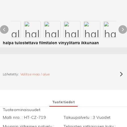
halpa tulostettava filmitalon vinyylitarra ikkunaan
Lähetetty:
Valitse maa / alue
Tuotetiedot
Tuoteominaisuudet
Malli nro.
:
HT-CZ-719
Takuupalvelu
:
3 Vuodet
Myynnin jälkeinen palvelu
:
Teknisten ratkaisujen kyky
: