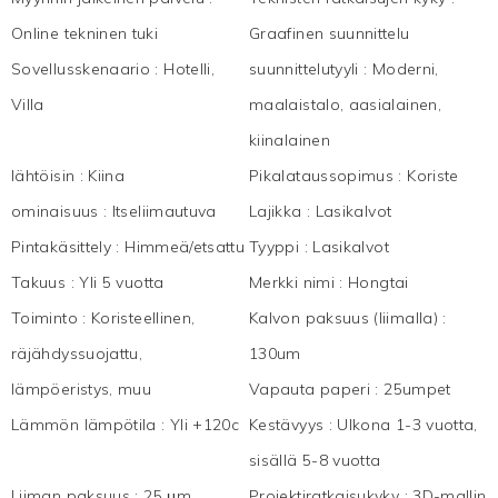
Online tekninen tuki
Graafinen suunnittelu
Sovellusskenaario
:
Hotelli,
suunnittelutyyli
:
Moderni,
Villa
maalaistalo, aasialainen,
kiinalainen
lähtöisin
:
Kiina
Pikalataussopimus
:
Koriste
ominaisuus
:
Itseliimautuva
Lajikka
:
Lasikalvot
Pintakäsittely
:
Himmeä/etsattu
Tyyppi
:
Lasikalvot
Takuus
:
Yli 5 vuotta
Merkki nimi
:
Hongtai
Toiminto
:
Koristeellinen,
Kalvon paksuus (liimalla)
:
räjähdyssuojattu,
130um
lämpöeristys, muu
Vapauta paperi
:
25umpet
Lämmön lämpötila
:
Yli +120c
Kestävyys
:
Ulkona 1-3 vuotta,
sisällä 5-8 vuotta
Liiman paksuus
:
25 μm
Projektiratkaisukyky
:
3D-mallin