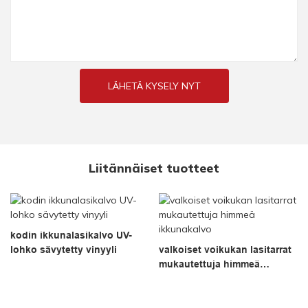
LÄHETÄ KYSELY NYT
Liitännäiset tuotteet
kodin ikkunalasikalvo UV-
lohko sävytetty vinyyli
valkoiset voikukan lasitarrat
mukautettuja himmeä
ikkunakalvo