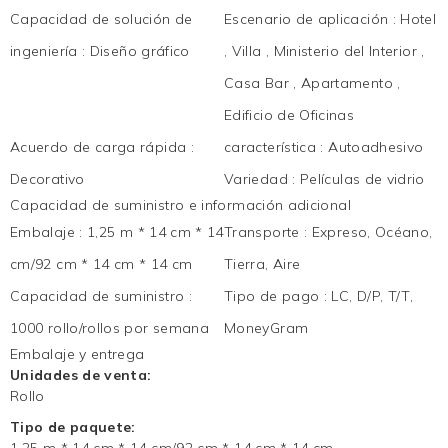
Capacidad de solución de
Escenario de aplicación
:
Hotel
ingeniería
:
Diseño gráfico
, Villa , Ministerio del Interior ,
Casa Bar , Apartamento ,
Edificio de Oficinas
Acuerdo de carga rápida
:
característica
:
Autoadhesivo
Decorativo
Variedad
:
Películas de vidrio
Capacidad de suministro e información adicional
Embalaje
:
1,25 m * 14 cm * 14
Transporte
:
Expreso, Océano,
cm/92 cm * 14 cm * 14 cm
Tierra, Aire
Capacidad de suministro
:
Tipo de pago
:
LC, D/P, T/T,
1000 rollo/rollos por semana
MoneyGram
Embalaje y entrega
Unidades de venta:
Rollo
Tipo de paquete:
1,25 m * 14 cm * 14 cm/92 cm * 14 cm * 14 cm