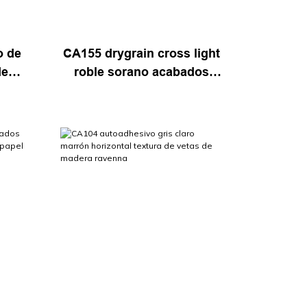
o de
CA155 drygrain cross light
dera
roble sorano acabados
de
arquitectónicos película
ado
adhesiva decorativa de
madera