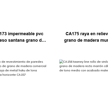
173 impermeable pvc
CA175 raya en relie
eso santana grano de
grano de madera mur
ra papel tapiz película
calcomanía papel tap
dhesiva decorativa
película renovación p
de contacto