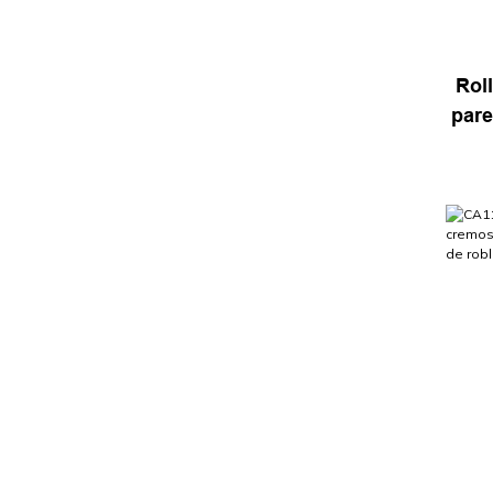
Rol
pare
de m
hoja
sin