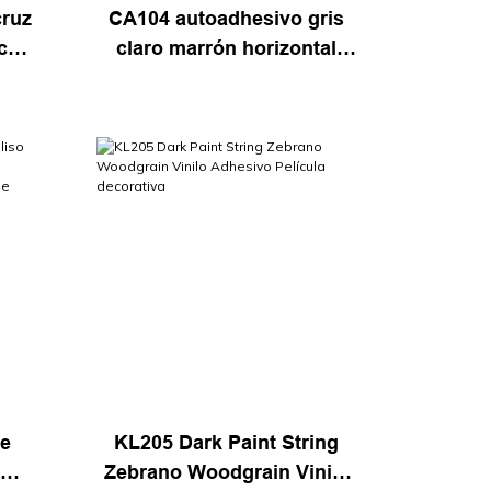
cruz
CA104 autoadhesivo gris
icos
claro marrón horizontal
l de
textura de vetas de madera
el
ravenna
le
KL205 Dark Paint String
o
Zebrano Woodgrain Vinilo