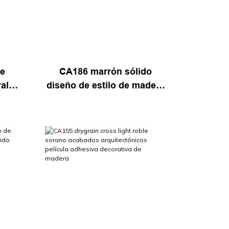
ve
CA186 marrón sólido
al
diseño de estilo de madera
iz
etiqueta de la pared estante
apel
de muebles de madera
papel de contacto
decorativo