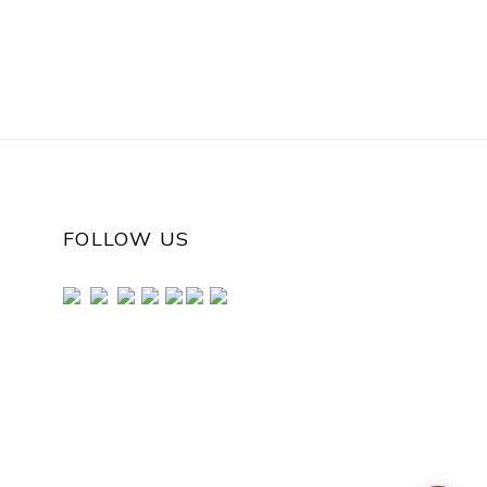
rón
Adhesivo Película
nilo
decorativa
a
FOLLOW US