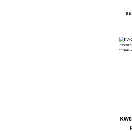
au
ho
m
KW00