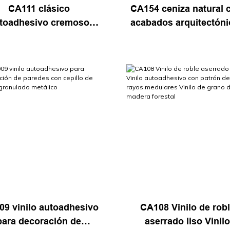
CA111 clásico
CA154 ceniza natural 
toadhesivo cremoso
acabados arquitectón
rizontal de vinilo de
grano de madera pape
adera de roble claro
contacto rollo de pap
tapiz
9 vinilo autoadhesivo
CA108 Vinilo de rob
para decoración de
aserrado liso Vinil