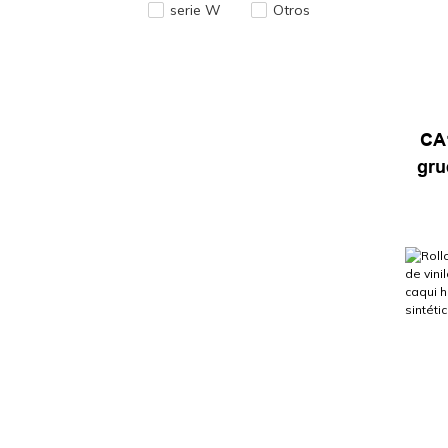
serie W
Otros
CA
gru
made
a