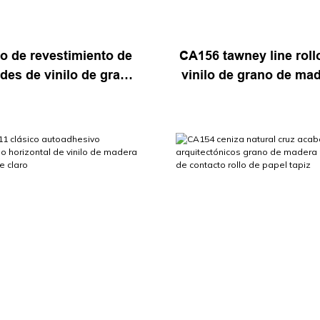
lo de revestimiento de
CA156 tawney line roll
des de vinilo de grano
vinilo de grano de ma
adera comercial caqui
recto marrón cálido 
 de metal haku de lona
tono medio con acab
tética horizonte CA157
mate