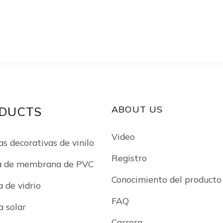
redes con cepillo de
autoadhesivo con pat
nio granulado metálico
de rayos medulares Vi
de grano de mader
forestal
ABOUT US
DUCTS
Video
as decorativas de vinilo
Registro
a de membrana de PVC
Conocimiento del producto
a de vidrio
FAQ
a solar
Carrera