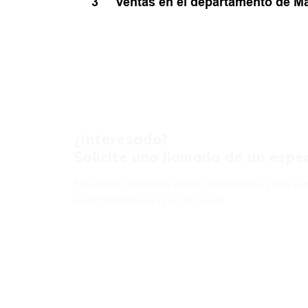
3
Ventas en el departamento de M
¿Interesado?
Solicite una llamada de un espec
Nuestros expertos están disponibles para ay
exactamente lo que necesita.