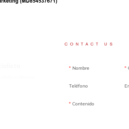
arketing (MD854537671)
CONTACT US
ialista
Nombre
udarlo a obtener
Teléfono
E
Contenido