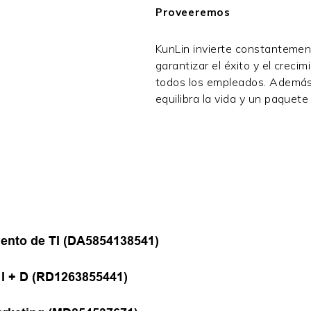
Proveeremos
KunLin invierte constantement
garantizar el éxito y el crec
todos los empleados. Además,
equilibra la vida y un paquete 
mento de TI (DA5854138541)
 I + D (RD1263855441)