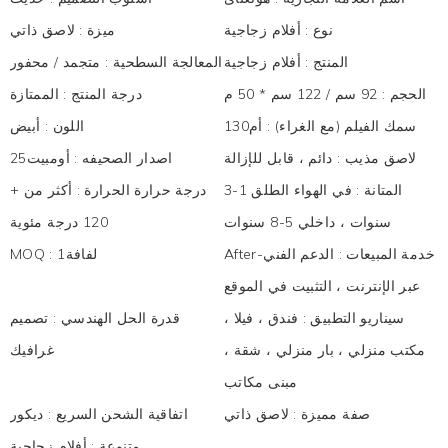
نوع
:
أفلام زجاجية
ميزة
:
لاصق ذاتي
المنتج
:
أفلام زجاجية
المعالجة السطحية
:
متجمد / محفور
الحجم
:
92 سم / 122 سم * 50 م
درجة المنتج
:
الممتازة
سمك الفيلم (مع الغراء)
:
أم130
اللون
:
أبيض
لاصق مذيب
:
دائم ، قابل للإزالة
اصدار الصحيفه
:
أومبيت25
المتانة
:
في الهواء الطلق 1-3
درجة حرارة الحرارة
:
أكثر من +
سنوات ، داخلي 5-8 سنوات
120 درجة مئوية
After-خدمة المبيعات
:
الدعم الفني
لفافة1
:
MOQ
عبر الإنترنت ، التثبيت في الموقع
سيناريو التطبيق
:
فندق ، فيلا ،
قدرة الحل الهندسي
:
تصميم
مكتب منزلي ، بار منزلي ، شقة ،
غرافيك
مبنى مكاتب
صفة مميزة
:
لاصق ذاتي
اتفاقية الشحن السريع
:
ديكور
متنوعة
:
أفلام زجاجية