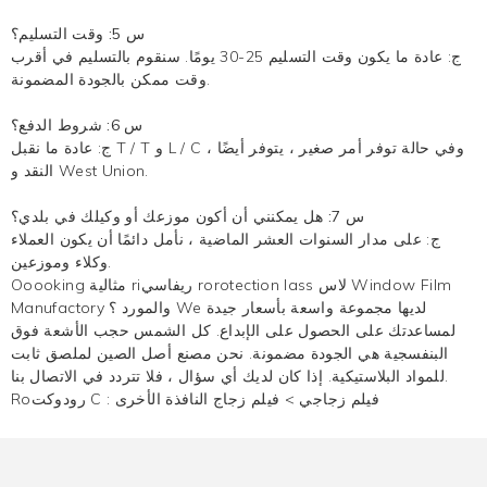
س 5: وقت التسليم؟
ج: عادة ما يكون وقت التسليم 25-30 يومًا. سنقوم بالتسليم في أقرب
وقت ممكن بالجودة المضمونة.
س 6: شروط الدفع؟
ج: عادة ما نقبل T / T و L / C ، وفي حالة توفر أمر صغير ، يتوفر أيضًا
النقد و West Union.
س 7: هل يمكنني أن أكون موزعك أو وكيلك في بلدي؟
ج: على مدار السنوات العشر الماضية ، نأمل دائمًا أن يكون العملاء
وكلاء وموزعين.
Ooooking مثالية riريفاسي rorotection lass لاس Window Film
Manufactory والمورد ؟ We لديها مجموعة واسعة بأسعار جيدة
لمساعدتك على الحصول على الإبداع. كل الشمس
حجب الأشعة فوق
البنفسجية
هي الجودة مضمونة. نحن مصنع أصل الصين لملصق ثابت
للمواد البلاستيكية. إذا كان لديك أي سؤال ، فلا تتردد في الاتصال بنا.
فيلم زجاجي
>
فيلم زجاج النافذة الأخرى
Roرودوكت C :