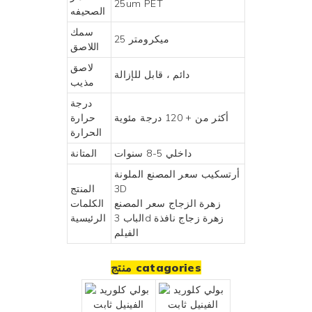
25um PET
الصحيفه
سمك
25 ميكرومتر
اللاصق
لاصق
دائم ، قابل للإزالة
مذيب
درجة
أكثر من + 120 درجة مئوية
حرارة
الحرارة
داخلي 5-8 سنوات
المتانة
أرتسكيب سعر المصنع الملونة
3D
المنتج
زهرة الزجاج سعر المصنع
الكلمات
الباب 3d زهرة زجاج نافذة
الرئيسية
الفيلم
منتج catagories