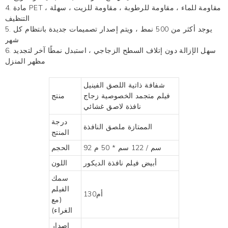
4. مادة PET ، مقاومة للماء ، مقاومة للرطوبة ، مقاومة للزيت ، سهلة
التنظيف
5. يوجد أكثر من 500 نمط ، ويتم إصدار تصميمات جديدة بانتظام كل
شهر
6. سهل الإزالة دون إتلاف السطح الزجاجي ، استبدل نمطًا آخر لتجديد
مظهر المنزل
شفافة ذاتية اللصق الفينيل
فيلم متجمد الخصوصية زجاج
منتج
نافذة لاصق غشائي
درجة
الممتازة
ملصق النافذة
المنتج
92 سم / 122 سم * 50 م
الحجم
أبيض
فيلم نافذة الديكور
اللون
سمك
الفيلم
أم130
(مع
الغراء)
اصدار