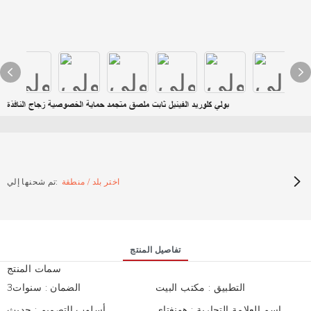
بولي كلوريد الفينيل ثابت ملصق متجمد حماية الخصوصية زجاج النافذة
اختر بلد / منطقة
تم شحنها إلي:
تفاصيل المنتج
سمات المنتج
التطبيق
:
مكتب البيت
الضمان
:
سنوات3
اسم العلامة التجارية
:
هونغتاى
أسلوب التصميم
:
حديث