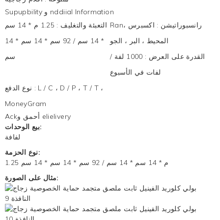
Supupbility و nddiial Information
Ranرانسبوراتيشن
:
اكسبرس ،
التعبئة والتغليف
:
1.25 م * 14 سم
المحيط ، البر ، الجو
* 14 سم / 92 سم * 14 سم * 14
القدرة على العرض
:
1000 لفة /
سم
لفات في الأسبوع
L / C ، D / P ، T / T ،
:
نوع الدفع
MoneyGram
Ackأحمق و elielivery
بيع الوحدات:
لفافة
نوع الحزمة:
1.25 م * 14 سم * 14 سم / 92 سم * 14 سم * 14 سم
مثال على الصورة: