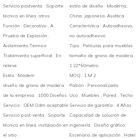
Servicio postventa
:
Soporte
estilo de diseño
:
Moderna,
técnico en línea, otros
China, Japonesa, Asiática
Función
:
Decorativo , A
Característica
:
Autoadhesivo,
Prueba de Explosión ,
no autoadhesivo
Aislamiento Térmico
Tipo
:
Películas para muebles
Tratamiento superficial
:
En
tamaño de grano de madera
:
relieve
1.22*50metro
Estilo
:
Módem
MOQ
:
1 M 2
diseño de grano de madera
Patrón
:
Personalizado
de la empresa
:
1000 Diseños
Uso
:
Muebles , Pared , Techo
Servicio
:
OEM Odm aceptable
Servicio de garantía
:
4 Años
Servicio post-venta
:
Soporte
Capacidad de solución de
técnico en línea, instalación en
ingeniería
:
Diseño gráfico
el sitio
Escenario de aplicación
:
Hotel