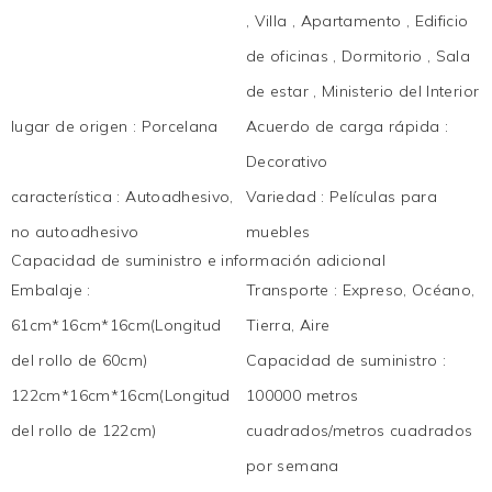
, Villa , Apartamento , Edificio
de oficinas , Dormitorio , Sala
de estar , Ministerio del Interior
lugar de origen
:
Porcelana
Acuerdo de carga rápida
:
Decorativo
característica
:
Autoadhesivo,
Variedad
:
Películas para
no autoadhesivo
muebles
Capacidad de suministro e información adicional
Embalaje
:
Transporte
:
Expreso, Océano,
61cm*16cm*16cm(Longitud
Tierra, Aire
del rollo de 60cm)
Capacidad de suministro
:
122cm*16cm*16cm(Longitud
100000 metros
del rollo de 122cm)
cuadrados/metros cuadrados
por semana