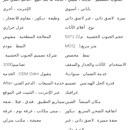
ياباني ، آسيوي
الإنترنت ، أخرى
ميزة
:
لاصق ذاتي ، غير لاصق ذاتي
وظيفة
:
ديكور ، مقاوم للانفجار ،
نوع
:
أفلام الأثاث
عزل حراري
حجم الحبوب الخشبية
:
م1.22*50
المعالجة السطحية
:
منقوش
متر مربع1
:
MOQ
النمط
:
مودم
نمط
:
مخصص
شركة تصميم الحبوب الخشبية
:
الاستخدام
:
الأثاث والجدار والسقف
تصاميم1000
خدمة الضمان
:
سنوات4
OEM Odm مقبول
:
الخدمة
قدرة الحل الهندسي
:
تصميم
After-خدمة المبيعات
:
الدعم الفني
غرافيك
عبر الإنترنت ، التثبيت في الموقع
مكان المنشأ
:
الصين
سيناريو التطبيق
:
فندق ، فيلا ، شقة
اتفاقية الشحن السريع
:
ديكور
، مبنى مكاتب ، غرفة نوم ، غرفة
صفة مميزة
:
لاصق ذاتي ، غير
معيشة ، مكتب منزلي
لاصق ذاتي