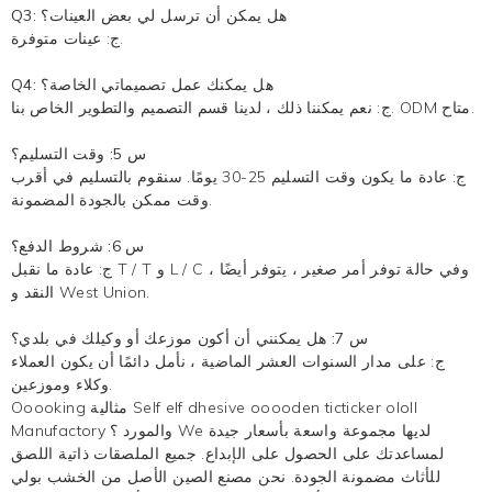
Q3: هل يمكن أن ترسل لي بعض العينات؟
ج: عينات متوفرة.
Q4: هل يمكنك عمل تصميماتي الخاصة؟
ج: نعم يمكننا ذلك ، لدينا قسم التصميم والتطوير الخاص بنا. ODM متاح.
س 5: وقت التسليم؟
ج: عادة ما يكون وقت التسليم 25-30 يومًا. سنقوم بالتسليم في أقرب
وقت ممكن بالجودة المضمونة.
س 6: شروط الدفع؟
ج: عادة ما نقبل T / T و L / C ، وفي حالة توفر أمر صغير ، يتوفر أيضًا
النقد و West Union.
س 7: هل يمكنني أن أكون موزعك أو وكيلك في بلدي؟
ج: على مدار السنوات العشر الماضية ، نأمل دائمًا أن يكون العملاء
وكلاء وموزعين.
Ooooking مثالية Self elf dhesive ooooden ticticker ololl
Manufactory والمورد ؟ We لديها مجموعة واسعة بأسعار جيدة
لمساعدتك على الحصول على الإبداع. جميع الملصقات ذاتية اللصق
للأثاث مضمونة الجودة. نحن مصنع الصين الأصل من الخشب بولي