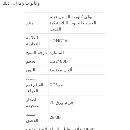
والأبواب وما إلى ذلك.
بولي كلوريد الفينيل فيلم
الخشب الحبوب البلاستيكية
منتج
الفينيل
العلامة
HONGTAI
التجارية
الممتازة
درجة المنتج
1.22*50M
الحجم
ألوان مختلفة
اللون
سمك
مم0.25
الفيلم (مع
الغراء)
اصدار
70 جرام ورق
الصحيفه
سمك
25MM
اللاصق
دائم ، قابل للإزالة (OEM)
لاصق مذيب