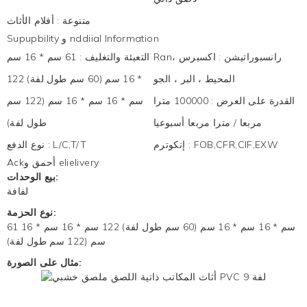
متنوعة
:
أفلام الأثاث
Supupbility و nddiial Information
Ranرانسبوراتيشن
:
اكسبرس ،
التعبئة والتغليف
:
61 سم * 16 سم
المحيط ، البر ، الجو
* 16 سم (60 سم طول لفة) 122
القدرة على العرض
:
100000 مترا
سم * 16 سم * 16 سم (122 سم
مربعا / مترا مربعا أسبوعيا
طول لفة)
FOB,CFR,CIF,EXW
:
إنكوترم
L/C,T/T
:
نوع الدفع
Ackأحمق و elielivery
بيع الوحدات:
لفافة
نوع الحزمة:
61 سم * 16 سم * 16 سم (60 سم طول لفة) 122 سم * 16 سم * 16
سم (122 سم طول لفة)
مثال على الصورة: