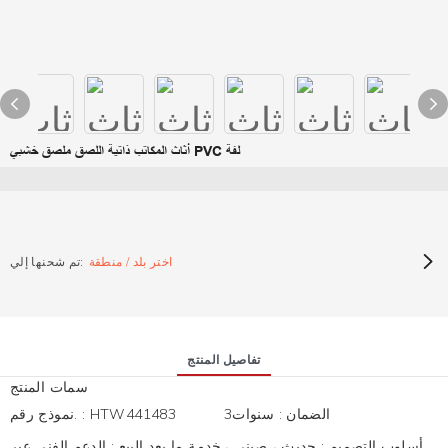
أثاث المكاتب ذاتية اللصق ملصق خشبي PVC لفة
اختر بلد / منطقة
تم شحنها إلي:
تفاصيل المنتج
سمات المنتج
الضمان
:
سنوات3
HTW441483
:
نموذج رقم.
أسلوب التصميم
:
حديث ، صيني ،
خدمة ما بعد البيع
:
الدعم الفني عبر