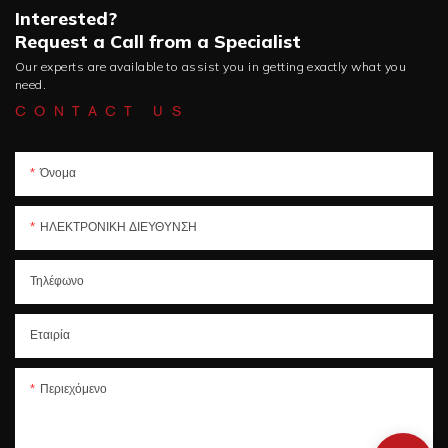
Interested?
Request a Call from a Specialist
Our experts are available to assist you in getting exactly what you
need.
CONTACT US
Όνομα
ΗΛΕΚΤΡΟΝΙΚΗ ΔΙΕΥΘΥΝΣΗ
Τηλέφωνο
Εταιρία
Περιεχόμενο