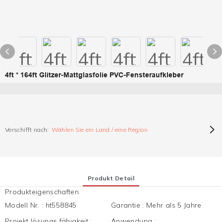
4ft * 164ft Glitzer-Mattglasfolie PVC-Fensteraufkleber
Verschifft nach:
Wählen Sie ein Land / eine Region
Produkt Detail
Produkteigenschaften
Modell Nr.
:
ht558845
Garantie
:
Mehr als 5 Jahre
Projekt lösungs fähigkeit
:
Anwendung
: