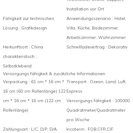
Installation vor Ort
Fähigkeit zur technischen
Anwendungsszenario
:
Hotel,
Lösung
:
Grafikdesign
Villa, Küche, Badezimmer,
Arbeitszimmer, Wohnzimmer
Herkunftsort
:
China
Schnellladevertrag
:
Dekorativ
charakteristisch
:
Selbstklebend
Versorgungs fähigkeit & zusätzliche Informationen
Verpackung
:
61 cm * 16 cm *
Transport
:
Ozean, Land, Luft,
16 cm (60 cm Rollenlänge) 122
Express
cm * 16 cm * 16 cm (122 cm
Versorgungs fähigkeit
:
100000
Rollenlänge)
Quadratmeter/Quadratmeter
pro Woche
Zahlungsart
:
L/C, D/P, D/A,
Incoterm
:
FOB,CFR,CIF