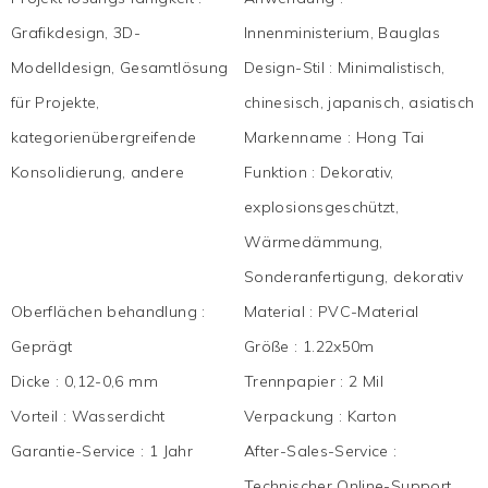
Grafikdesign, 3D-
Innenministerium, Bauglas
Modelldesign, Gesamtlösung
Design-Stil
:
Minimalistisch,
für Projekte,
chinesisch, japanisch, asiatisch
kategorienübergreifende
Markenname
:
Hong Tai
Konsolidierung, andere
Funktion
:
Dekorativ,
explosionsgeschützt,
Wärmedämmung,
Sonderanfertigung, dekorativ
Oberflächen behandlung
:
Material
:
PVC-Material
Geprägt
Größe
:
1.22x50m
Dicke
:
0,12-0,6 mm
Trennpapier
:
2 Mil
Vorteil
:
Wasserdicht
Verpackung
:
Karton
Garantie-Service
:
1 Jahr
After-Sales-Service
:
Technischer Online-Support,