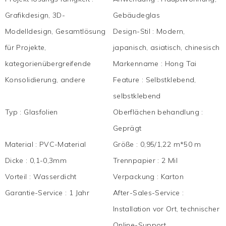
Grafikdesign, 3D-
Gebäudeglas
Modelldesign, Gesamtlösung
Design-Stil
:
Modern,
für Projekte,
japanisch, asiatisch, chinesisch
kategorienübergreifende
Markenname
:
Hong Tai
Konsolidierung, andere
Feature
:
Selbstklebend,
selbstklebend
Typ
:
Glasfolien
Oberflächen behandlung
:
Geprägt
Material
:
PVC-Material
Größe
:
0,95/1,22 m*50 m
Dicke
:
0,1-0,3mm
Trennpapier
:
2 Mil
Vorteil
:
Wasserdicht
Verpackung
:
Karton
Garantie-Service
:
1 Jahr
After-Sales-Service
:
Installation vor Ort, technischer
Online-Support