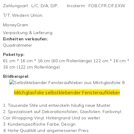
Zahlungsart
:
L/C, D/A, D/P,
Incoterm
:
FOB,CFR,CIF,EXW
T/T, Western Union,
MoneyGram
Verpackung & Lieferung
Einheiten verkaufen:
Quadratmeter
Pakettyp:
61 cm * 16 cm * 16 cm (60 cm Rollenlänge) 122 cm * 16 cm *
16 cm (122 cm Rollenlänge)
Bildbeispiel:
Milchglasfolie
selbstklebender Fensteraufkleber
1. Tausende Stile und entwickeln häufig neue Muster.
2. Spezialisiert auf Dekorationsfolien, Glasfolien,
Farbvinyl
,
Car Wrapping Vinyl,
Hintergrund
Und so weiter.
3. Kundenspezifische Farbe, Design.
4. Hohe Qualität und angemessener Preis.