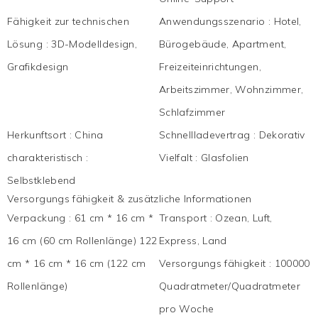
Fähigkeit zur technischen
Anwendungsszenario
:
Hotel,
Lösung
:
3D-Modelldesign,
Bürogebäude, Apartment,
Grafikdesign
Freizeiteinrichtungen,
Arbeitszimmer, Wohnzimmer,
Schlafzimmer
Herkunftsort
:
China
Schnellladevertrag
:
Dekorativ
charakteristisch
:
Vielfalt
:
Glasfolien
Selbstklebend
Versorgungs fähigkeit & zusätzliche Informationen
Verpackung
:
61 cm * 16 cm *
Transport
:
Ozean, Luft,
16 cm (60 cm Rollenlänge) 122
Express, Land
cm * 16 cm * 16 cm (122 cm
Versorgungs fähigkeit
:
100000
Rollenlänge)
Quadratmeter/Quadratmeter
pro Woche