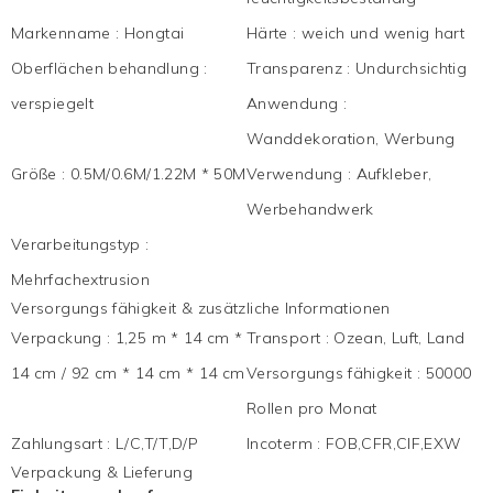
Markenname
:
Hongtai
Härte
:
weich und wenig hart
Oberflächen behandlung
:
Transparenz
:
Undurchsichtig
verspiegelt
Anwendung
:
Wanddekoration, Werbung
Größe
:
0.5M/0.6M/1.22M * 50M
Verwendung
:
Aufkleber,
Werbehandwerk
Verarbeitungstyp
:
Mehrfachextrusion
Versorgungs fähigkeit & zusätzliche Informationen
Verpackung
:
1,25 m * 14 cm *
Transport
:
Ozean, Luft, Land
14 cm / 92 cm * 14 cm * 14 cm
Versorgungs fähigkeit
:
50000
Rollen pro Monat
Zahlungsart
:
L/C,T/T,D/P
Incoterm
:
FOB,CFR,CIF,EXW
Verpackung & Lieferung