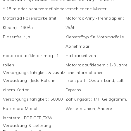
* 18 m oder benutzerdefinierte
verschiedene Muster
Motorrad Folienstärke (mit
Motorrad-Vinyl-Trennpapier
:
Kleber)
:
130Äh
25Äh
Blasenfrei
:
Ja
Klebstofftyp für Motorradfolie
:
Abnehmbar
motorrad aufkleber moq
:
1
Haltbarkeit von
rollen
Motorradaufklebern
:
1-3 Jahre
Versorgungs fähigkeit & zusätzliche Informationen
Verpackung
:
Jede Rolle in
Transport
:
Ozean, Land, Luft,
einem Karton
Express
Versorgungs fähigkeit
:
50000
Zahlungsart
:
T/T, Geldgramm,
Rollen pro Monat
Western Union, Andere
Incoterm
:
FOB,CFR,EXW
Verpackung & Lieferung