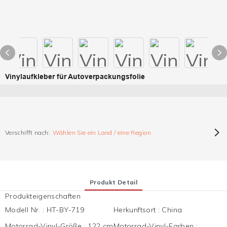
Vinylaufkleber für Autoverpackungsfolie
Verschifft nach:
Wählen Sie ein Land / eine Region
Produkt Detail
Produkteigenschaften
Modell Nr.
:
HT-BY-719
Herkunftsort
:
China
Motorrad-Vinyl-Größe
:
122 cm
Motorrad-Vinyl-Farben
: