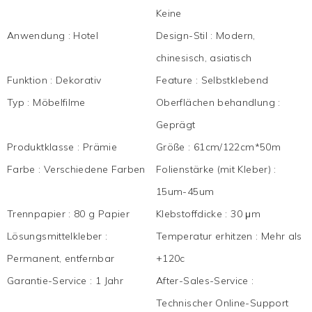
Keine
Anwendung
:
Hotel
Design-Stil
:
Modern,
chinesisch, asiatisch
Funktion
:
Dekorativ
Feature
:
Selbstklebend
Typ
:
Möbelfilme
Oberflächen behandlung
:
Geprägt
Produktklasse
:
Prämie
Größe
:
61cm/122cm*50m
Farbe
:
Verschiedene Farben
Folienstärke (mit Kleber)
:
15um-45um
Trennpapier
:
80 g Papier
Klebstoffdicke
:
30 μm
Lösungsmittelkleber
:
Temperatur erhitzen
:
Mehr als
Permanent, entfernbar
+120c
Garantie-Service
:
1 Jahr
After-Sales-Service
:
Technischer Online-Support