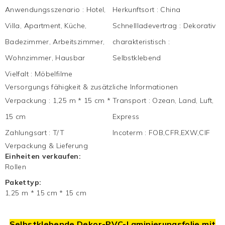
Anwendungsszenario
:
Hotel,
Herkunftsort
:
China
Villa, Apartment, Küche,
Schnellladevertrag
:
Dekorativ
Badezimmer, Arbeitszimmer,
charakteristisch
:
Wohnzimmer, Hausbar
Selbstklebend
Vielfalt
:
Möbelfilme
Versorgungs fähigkeit & zusätzliche Informationen
Verpackung
:
1,25 m * 15 cm *
Transport
:
Ozean, Land, Luft,
15 cm
Express
Zahlungsart
:
T/T
Incoterm
:
FOB,CFR,EXW,CIF
Verpackung & Lieferung
Einheiten verkaufen:
Rollen
Pakettyp:
1,25 m * 15 cm * 15 cm
Selbstklebende Dekor-PVC-Laminierungsfolie mit