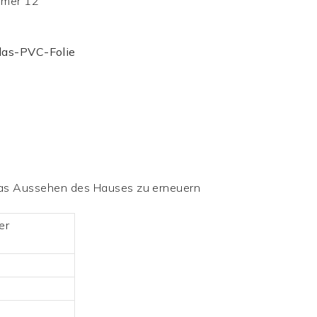
Glas-PVC-Folie
m das Aussehen des Hauses zu erneuern
er