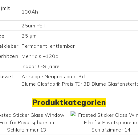
 (mit
130Äh
25um PET
ke
25 μm
elkleber
Permanent, entfernbar
erhitzen
Mehr als +120c
Indoor 5-8 Jahre
üssel
Artscape Neupreis bunt 3d
Blume Glasfabrik Preis Tür 3D Blume Glasfensterfo
Produktkategorien