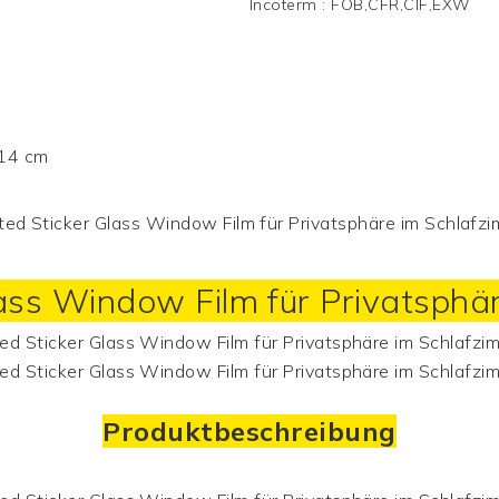
Incoterm
:
FOB,CFR,CIF,EXW
 14 cm
lass Window Film für Privatsphä
Produktbeschreibung