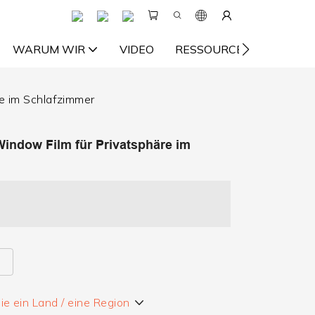
WARUM WIR
VIDEO
RESSOURCE
KONTA
re im Schlafzimmer
Window Film für Privatsphäre im
e ein Land / eine Region