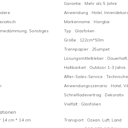
Garantie
:
Mehr als 5 Jahre
ndere
Anwendung
:
Hotel, Innendekor
siatisch
Markenname
:
Hongtai
Wärmedämmung, Sonstiges
Typ
:
Glasfolien
Größe
:
122cm*50m
Trennpapier
:
25umpet
Lösungsmittelkleber
:
Dauerhaft
Haltbarkeit
:
Outdoor 1-3 Jahre,
After-Sales-Service
:
Technische
n
Anwendungsszenario
:
Hotel, Vi
Schnellladevertrag
:
Dekorativ
Vielfalt
:
Glasfolien
mationen
* 14 cm * 14 cm
Transport
:
Ozean, Luft, Land