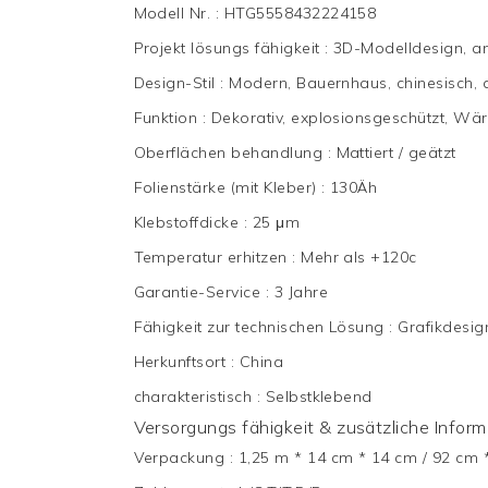
Modell Nr.
:
HTG5558432224158
Projekt lösungs fähigkeit
:
3D-Modelldesign, a
Design-Stil
:
Modern, Bauernhaus, chinesisch, a
Funktion
:
Dekorativ, explosionsgeschützt, 
Oberflächen behandlung
:
Mattiert / geätzt
Folienstärke (mit Kleber)
:
130Äh
Klebstoffdicke
:
25 μm
Temperatur erhitzen
:
Mehr als +120c
Garantie-Service
:
3 Jahre
Fähigkeit zur technischen Lösung
:
Grafikdesig
Herkunftsort
:
China
charakteristisch
:
Selbstklebend
Versorgungs fähigkeit & zusätzliche Infor
Verpackung
:
1,25 m * 14 cm * 14 cm / 92 cm 