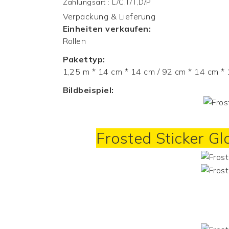
Zahlungsart
:
L/C,T/T,D/P
Verpackung & Lieferung
Einheiten verkaufen:
Rollen
Pakettyp:
1,25 m * 14 cm * 14 cm / 92 cm * 14 cm *
Bildbeispiel:
Frosted Sticker G