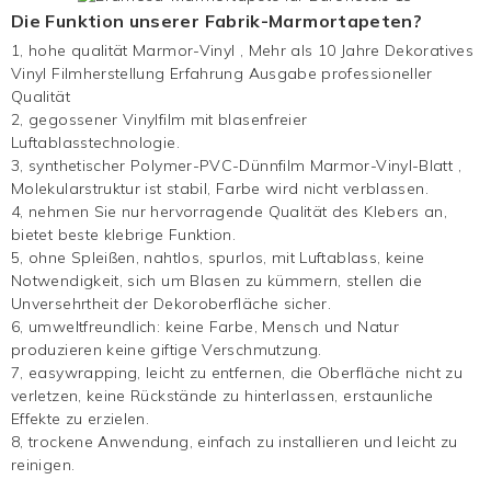
Die Funktion unserer Fabrik-Marmortapeten?
1, hohe qualität
Marmor-Vinyl
, Mehr als 10 Jahre
Dekoratives
Vinyl
Filmherstellung Erfahrung Ausgabe professioneller
Qualität
2, gegossener Vinylfilm mit blasenfreier
Luftablasstechnologie.
3, synthetischer Polymer-PVC-Dünnfilm
Marmor-Vinyl-Blatt
,
Molekularstruktur ist stabil, Farbe wird nicht verblassen.
4, nehmen Sie nur hervorragende Qualität des Klebers an,
bietet beste klebrige Funktion.
5, ohne Spleißen, nahtlos, spurlos, mit Luftablass, keine
Notwendigkeit, sich um Blasen zu kümmern, stellen die
Unversehrtheit der Dekoroberfläche sicher.
6, umweltfreundlich: keine Farbe, Mensch und Natur
produzieren keine giftige Verschmutzung.
7, easywrapping, leicht zu entfernen, die Oberfläche nicht zu
verletzen, keine Rückstände zu hinterlassen, erstaunliche
Effekte zu erzielen.
8, trockene Anwendung, einfach zu installieren und leicht zu
reinigen.