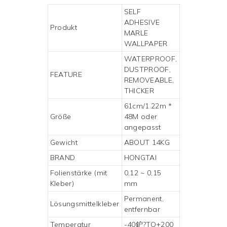
SELF
ADHESIVE
Produkt
MARLE
WALLPAPER
WATERPROOF,
DUSTPROOF,
FEATURE
REMOVEABLE,
THICKER
61cm/1.22m *
Größe
48M oder
angepasst
Gewicht
ABOUT 14KG
BRAND
HONGTAI
Folienstärke (mit
0,12 ~ 0,15
Kleber)
mm
Permanent,
Lösungsmittelkleber
entfernbar
Temperatur
-40鈩?TO+200