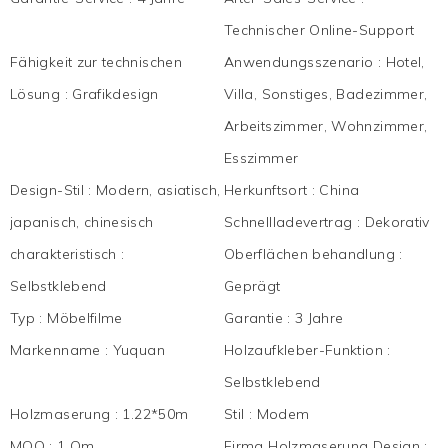
Technischer Online-Support
Fähigkeit zur technischen
Anwendungsszenario
:
Hotel,
Lösung
:
Grafikdesign
Villa, Sonstiges, Badezimmer,
Arbeitszimmer, Wohnzimmer,
Esszimmer
Design-Stil
:
Modern, asiatisch,
Herkunftsort
:
China
japanisch, chinesisch
Schnellladevertrag
:
Dekorativ
charakteristisch
:
Oberflächen behandlung
:
Selbstklebend
Geprägt
Typ
:
Möbelfilme
Garantie
:
3 Jahre
Markenname
:
Yuquan
Holzaufkleber-Funktion
:
Selbstklebend
Holzmaserung
:
1.22*50m
Stil
:
Modem
MOQ
:
1 Qm
Firma Holzmaserung Design
: