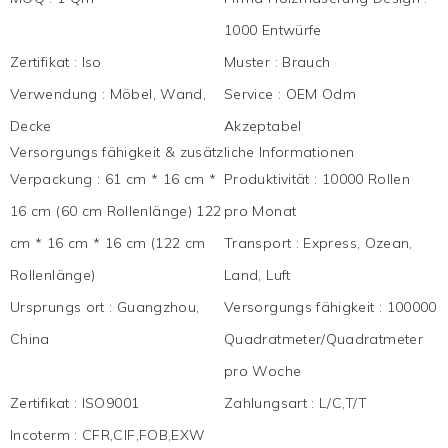
1000 Entwürfe
Zertifikat
:
Iso
Muster
:
Brauch
Verwendung
:
Möbel, Wand,
Service
:
OEM Odm
Decke
Akzeptabel
Versorgungs fähigkeit & zusätzliche Informationen
Verpackung
:
61 cm * 16 cm *
Produktivität
:
10000 Rollen
16 cm (60 cm Rollenlänge) 122
pro Monat
cm * 16 cm * 16 cm (122 cm
Transport
:
Express, Ozean,
Rollenlänge)
Land, Luft
Ursprungs ort
:
Guangzhou,
Versorgungs fähigkeit
:
100000
China
Quadratmeter/Quadratmeter
pro Woche
Zertifikat
:
ISO9001
Zahlungsart
:
L/C,T/T
Incoterm
:
CFR,CIF,FOB,EXW