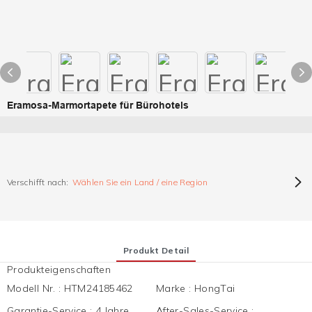
Eramosa-Marmortapete für Bürohotels
Verschifft nach:
Wählen Sie ein Land / eine Region
Produkt Detail
Produkteigenschaften
Modell Nr.
:
HTM24185462
Marke
:
HongTai
Garantie-Service
:
4 Jahre
After-Sales-Service
: