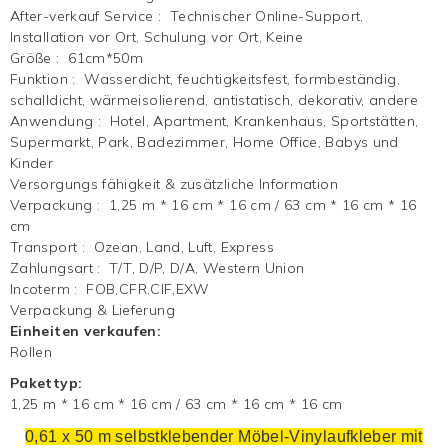
After-verkauf Service
:
Technischer Online-Support,
Installation vor Ort, Schulung vor Ort, Keine
Größe
:
61cm*50m
Funktion
:
Wasserdicht, feuchtigkeitsfest, formbeständig,
schalldicht, wärmeisolierend, antistatisch, dekorativ, andere
Anwendung
:
Hotel, Apartment, Krankenhaus, Sportstätten,
Supermarkt, Park, Badezimmer, Home Office, Babys und
Kinder
Versorgungs fähigkeit & zusätzliche Information
Verpackung
:
1,25 m * 16 cm * 16 cm / 63 cm * 16 cm * 16
cm
Transport
:
Ozean, Land, Luft, Express
Zahlungsart
:
T/T, D/P, D/A, Western Union
Incoterm
:
FOB,CFR,CIF,EXW
Verpackung & Lieferung
Einheiten verkaufen:
Rollen
Pakettyp:
1,25 m * 16 cm * 16 cm / 63 cm * 16 cm * 16 cm
0,61 x 50 m selbstklebender Möbel-Vinylaufkleber mit