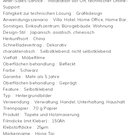
After-Sales-Service
:
Installation vor Ort, technischer Online-
Support
Fähigkeit zur technischen Lösung
:
Grafikdesign
Anwendungsszenario
:
Villa, Hotel, Home Office, Home Bar,
Sonstiges, Einkaufszentrum, Bürogebäude, Wohnung
Design-Stil
:
Japanisch, asiatisch, chinesisch
Herkunftsort
:
China
Schnellladevertrag
:
Dekorativ
charakteristisch
:
Selbstklebend, nicht selbstklebend
Vielfalt
:
Möbelfilme
Oberflächen behandlung
:
Befleckt
Farbe
:
Schwarz
Garantie
:
Mehr als 5 Jahre
Oberflächen behandlung
:
Geprägt
Feature
:
Selbstklebend
Typ
:
Hintergrundbilder
Verwendung
:
Verwaltung, Handel, Unterhaltung, Haushalt
Trennpapier
:
70 g Papier
Produkt
:
Tapete und Holzmaserung
Filmdicke (mit Kleber)
:
150Äh
Klebstoffdicke
:
25μm
Markenname
:
Hong Tai