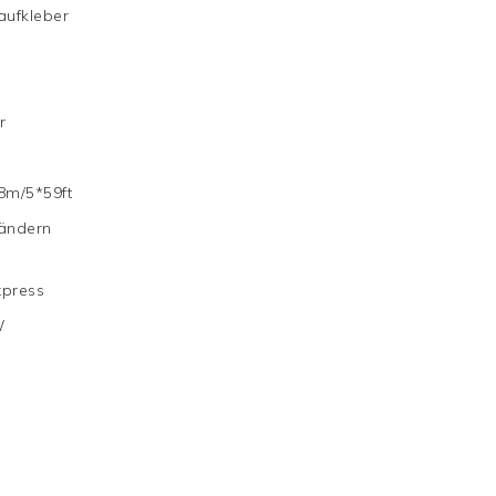
aufkleber
r
8m/5*59ft
 ändern
xpress
W