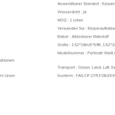
Anwendbarer Standort
:
Körper
Wasserdicht
:
Ja
MOQ
:
1 rollen
Verwenden Sie
:
Körperaufklebe
Kleber
:
Ablösbarer Klebstoff
Größe
:
1,52*18m/5*59ft, 1,52*1
Modellnummer
:
Perlmatt Weiß
mationen
Transport
:
Ozean, Land, Luft, E
rn Union
Incoterm
:
FAS,CIF,CFR,FOB,EX