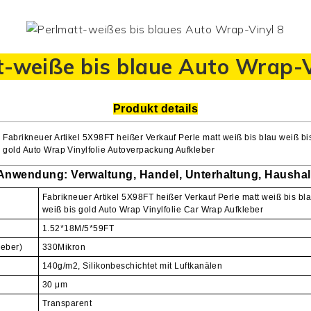
-weiße bis blaue Auto Wrap-V
Produkt details
Fabrikneuer Artikel 5X98FT heißer Verkauf Perle matt weiß bis blau weiß bis
gold Auto Wrap Vinylfolie
Autoverpackung
Aufkleber
Anwendung:
Verwaltung, Handel, Unterhaltung, Haushal
Fabrikneuer Artikel 5X98FT heißer Verkauf Perle matt weiß bis blau
weiß bis gold Auto Wrap Vinylfolie Car Wrap Aufkleber
1.52*18M/5*59FT
leber)
330Mikron
140g/m2, Silikonbeschichtet mit Luftkanälen
30 μm
Transparent