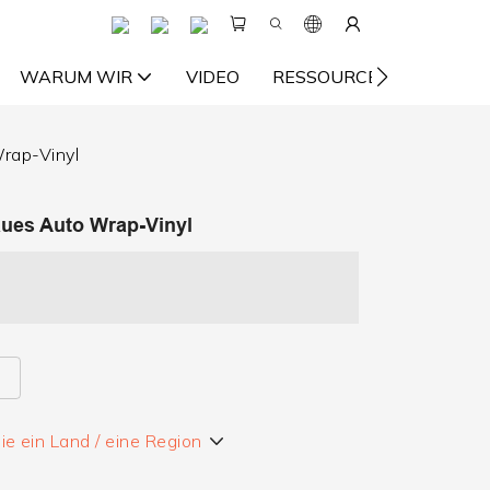
WARUM WIR
VIDEO
RESSOURCE
KONTA
rap-Vinyl
aues Auto Wrap-Vinyl
e ein Land / eine Region