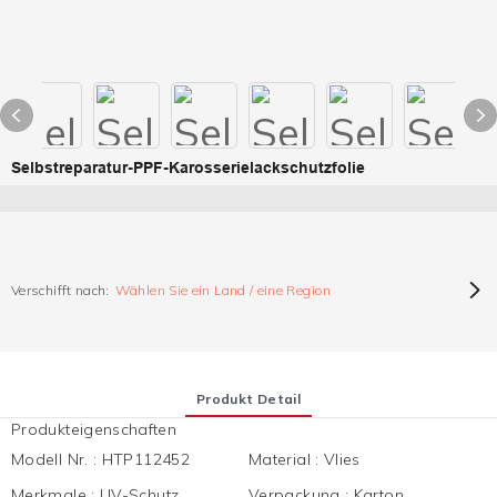
Selbstreparatur-PPF-Karosserielackschutzfolie
Verschifft nach:
Wählen Sie ein Land / eine Region
Produkt Detail
Produkteigenschaften
Modell Nr.
:
HTP112452
Material
:
Vlies
Merkmale
:
UV-Schutz,
Verpackung
:
Karton