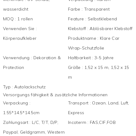
wasserdicht
Farbe
:
Transparent
MOQ
:
1 rollen
Feature
:
Selbstklebend
Verwenden Sie
:
Klebstoff
:
Ablösbarer Klebstoff
Körperaufkleber
Produktname
:
Klare Car
Wrap-Schutzfolie
Verwendung
:
Dekoration &
Haltbarkeit
:
3-5 Jahre
Protection
Größe
:
1,52 x 15 m, 1,52 x 15
m
Typ
:
Autolackschutz
Versorgungs fähigkeit & zusätzliche Informationen
Verpackung
:
Transport
:
Ozean, Land, Luft,
1.55*14.5*14.5cm
Express
Zahlungsart
:
L/C, T/T, D/P,
Incoterm
:
FAS,CIF,FOB
Paypal, Geldgramm, Western