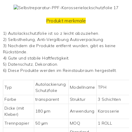
Produkt merkmale
1)
Autolackschutzfolie ist so z
leicht abzuziehen.
2) Selbstheilung, Anti-Vergilbung
Autoverpackung
3) Nachdem die Produkte entfernt wurden, gibt es keine
Rückstände.
4) Gute und stabile Haftfestigkeit.
5) Datenschutz, Dekoration.
6) Diese Produkte werden im Reinstaubraum hergestellt.
Autolackierung
Typ
Modellname
TPH
Schutzfolie
Farbe
transparent
Struktur
3 Schichten
Dicke (mit
180 μm
Anwendung
Karosserie
Kleber)
Trennpapier
50 μm
MOQ
1 ROLL
Standard