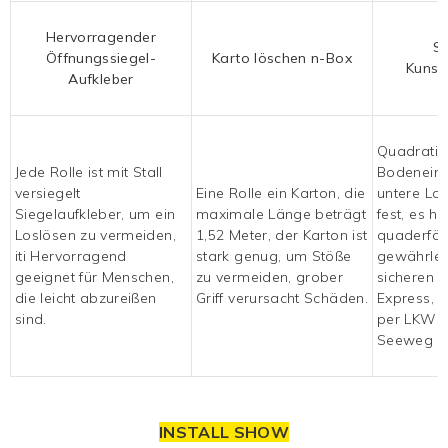
Hervorragender
Se
Öffnungssiegel-
Karto löschen
n-Box
Kunst
Aufkleber
Quadratis
Jede Rolle ist mit Stall
Bodeneins
versiegelt
Eine Rolle ein Karton, die
untere Loc
Siegelaufkleber, um ein
maximale Länge beträgt
fest, es ha
Loslösen zu vermeiden,
1,52 Meter, der Karton ist
quaderför
iti
Hervorragend
stark genug, um Stöße
gewährlei
geeignet für Menschen,
zu vermeiden, grober
sicheren 
die leicht abzureißen
Griff verursacht Schäden.
Express, p
sind.
per LKW 
Seeweg
INSTALL SHOW