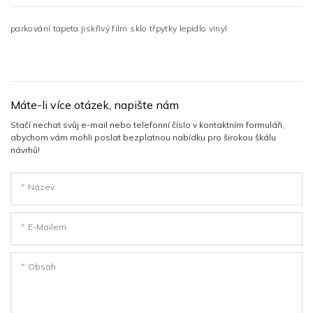
parkování tapeta jiskřivý film sklo třpytky lepidlo vinyl
Máte-li více otázek, napište nám
Stačí nechat svůj e-mail nebo telefonní číslo v kontaktním formuláři,
abychom vám mohli poslat bezplatnou nabídku pro širokou škálu
návrhů!
Název
E-Mailem
Obsah