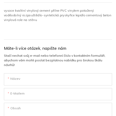
vysoce kvalitní vinylový cement přilne PVC vinylem potažený
voděodolný rozpouštědlo-syntetická pryskyřice lepidlo cementový beton
vinylová role na stěnu
Máte-li více otázek, napište nám
Stačí nechat svůj e-mail nebo telefonní číslo v kontaktním formuláři,
abychom vám mohli poslat bezplatnou nabídku pro širokou škálu
návrhů!
Název
E-Mailem
Obsah