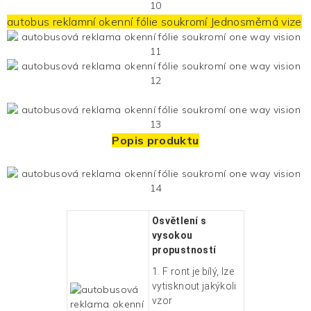
autobus reklamní okenní fólie soukromí
Jednosměrná vize
Popis produktu
Osvětlení s
vysokou
propustností
1. F
ront je bílý, lze
vytisknout jakýkoli
vzor