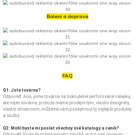
Balení a doprava
FAQ
Q1: Jste továrna?
Odpověď: Ano, jsme továrna na tisknutelné perforované nálepky,
ale nejen továrna, protože máme prodejní tým, vlastní designéry,
vlastní showroom, můžeme vám poskytnout ty nejlepší produkty
a služby.
Q2: Mohl byste mi poslat všechny své katalogy a ceník?
Odpověď: Protože máme mnoho návrhů, je pro nás opravdu