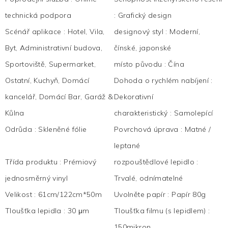
technická podpora
:
Grafický design
Scénář aplikace
:
Hotel, Vila,
designový styl
:
Moderní,
Byt, Administrativní budova,
čínské, japonské
Sportoviště, Supermarket,
místo původu
:
Čína
Ostatní, Kuchyň, Domácí
Dohoda o rychlém nabíjení
:
kancelář, Domácí Bar, Garáž &
Dekorativní
Kůlna
charakteristický
:
Samolepící
Odrůda
:
Skleněné fólie
Povrchová úprava
:
Matné /
leptané
Třída produktu
:
Prémiový
rozpouštědlové lepidlo
:
jednosměrný vinyl
Trvalé, odnímatelné
Velikost
:
61cm/122cm*50m
Uvolněte papír
:
Papír 80g
Tloušťka lepidla
:
30 μm
Tloušťka filmu (s lepidlem)
:
150mikron