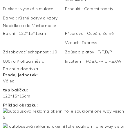
Funkce
:
vysoká simulace
Produkt
:
Cement tapety
Barva
:
různé barvy a vzory
Nabídka a další informace
Balení
:
122*15*15cm
Přeprava
:
Oceán, Země,
Vzduch, Express
Zásobovací schopnost
:
10
Způsob platby
:
T/T,D/P
000 rolí/rolí za měsíc
Incoterm
:
FOB,CFR,CIF,EXW
Balení a dodávka
Prodej jednotek:
Válec
typ balíčku:
122*15*15cm
Příklad obrázku: