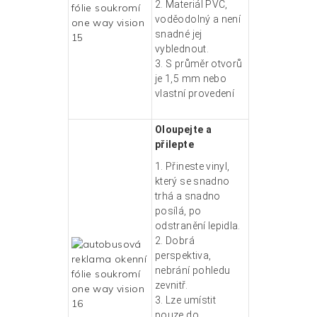
2.
Materiál PVC,
voděodolný a není
snadné jej
vyblednout.
3. S
průměr otvorů
je 1,5 mm nebo
vlastní provedení
Oloupejte a
přilepte
1.
Přineste vinyl,
který se snadno
trhá a snadno
posílá, po
odstranění lepidla.
2.
Dobrá
perspektiva,
nebrání pohledu
zevnitř.
3.
Lze umístit
pouze do