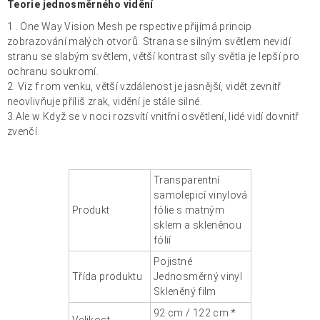
Teorie jednosměrného vidění
1
. One Way Vision Mesh pe
rspective přijímá princip
zobrazování malých otvorů. Strana se silným světlem nevidí
stranu se slabým světlem, větší kontrast síly světla je lepší pro
ochranu soukromí.
2. Viz f
rom venku, větší vzdálenost je jasnější, vidět zevnitř
neovlivňuje příliš zrak, vidění je stále silné.
3.Ale w
Když se v noci rozsvítí vnitřní osvětlení, lidé vidí dovnitř
zvenčí.
Transparentní
samolepicí vinylová
Produkt
fólie s matným
sklem a skleněnou
fólií
Pojistné
Třída produktu
Jednosměrný vinyl
Skleněný film
92 cm / 122 cm *
Velikost