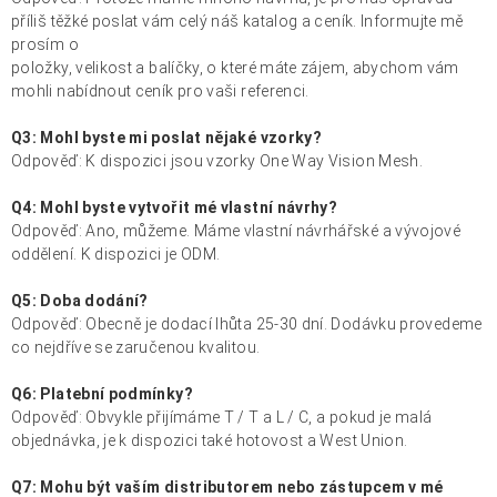
příliš těžké poslat vám celý náš katalog a ceník. Informujte mě
prosím o
položky, velikost a balíčky, o které máte zájem, abychom vám
mohli nabídnout ceník pro vaši referenci.
Q3: Mohl byste mi poslat nějaké vzorky?
Odpověď: K dispozici jsou vzorky One Way Vision Mesh.
Q4: Mohl byste vytvořit mé vlastní návrhy?
Odpověď: Ano, můžeme. Máme vlastní návrhářské a vývojové
oddělení. K dispozici je ODM.
Q5: Doba dodání?
Odpověď: Obecně je dodací lhůta 25-30 dní. Dodávku provedeme
co nejdříve se zaručenou kvalitou.
Q6: Platební podmínky?
Odpověď: Obvykle přijímáme T / T a L / C, a pokud je malá
objednávka, je k dispozici také hotovost a West Union.
Q7: Mohu být vaším distributorem nebo zástupcem v mé