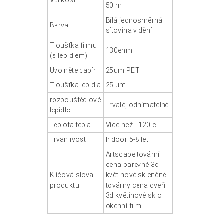
50 m
Bílá jednosměrná
Barva
síťovina vidění
Tloušťka filmu
130ehm
(s lepidlem)
Uvolněte papír
25um PET
Tloušťka lepidla
25 μm
rozpouštědlové
Trvalé, odnímatelné
lepidlo
Teplota tepla
Více než +120 c
Trvanlivost
Indoor 5-8 let
Artscape tovární
cena barevné 3d
Klíčová slova
květinové skleněné
produktu
továrny cena dveří
3d květinové sklo
okenní film