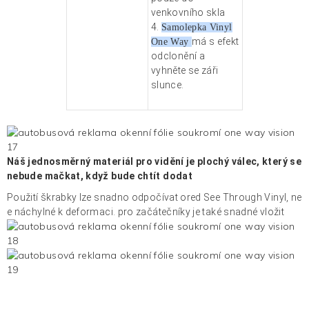
venkovního skla
4.
Samolepka Vinyl
má s
efekt
One Way
odclonění a
vyhněte se záři
slunce.
Náš jednosměrný materiál pro vidění je plochý válec, který se
nebude mačkat, když bude chtít dodat
Použití škrabky lze snadno odpočívat
ored See Through Vinyl, ne
e
náchylné k deformaci. pro začátečníky je také snadné vložit