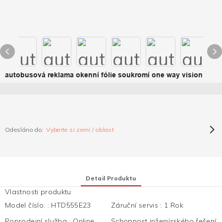
autobusová reklama okenní fólie soukromí one way vision
Odesláno do:
Vyberte si zemi / oblast
Detail Produktu
Vlastnosti produktu
Model číslo.
:
HTD555E23
Záruční servis
:
1 Rok
Poprodejní služba
:
Online
Schopnost inženýrského řešení