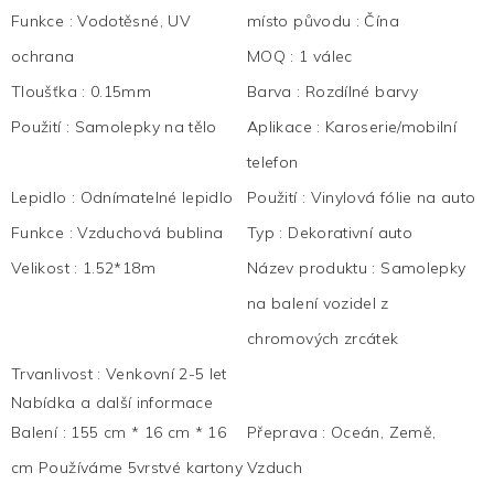
Funkce
:
Vodotěsné, UV
místo původu
:
Čína
ochrana
MOQ
:
1 válec
Tloušťka
:
0.15mm
Barva
:
Rozdílné barvy
Použití
:
Samolepky na tělo
Aplikace
:
Karoserie/mobilní
telefon
Lepidlo
:
Odnímatelné lepidlo
Použití
:
Vinylová fólie na auto
Funkce
:
Vzduchová bublina
Typ
:
Dekorativní auto
Velikost
:
1.52*18m
Název produktu
:
Samolepky
na balení vozidel z
chromových zrcátek
Trvanlivost
:
Venkovní 2-5 let
Nabídka a další informace
Balení
:
155 cm * 16 cm * 16
Přeprava
:
Oceán, Země,
cm Používáme 5vrstvé kartony
Vzduch