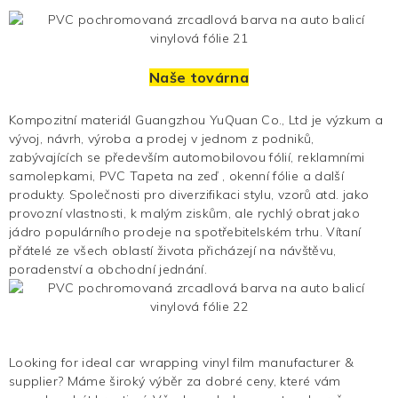
Naše továrna
Kompozitní materiál Guangzhou YuQuan Co., Ltd je výzkum a
vývoj, návrh, výroba a prodej v jednom z podniků,
zabývajících se především automobilovou fólií, reklamními
samolepkami, PVC
Tapeta na zeď
, okenní fólie a další
produkty. Společnosti pro diverzifikaci stylu, vzorů atd. jako
provozní vlastnosti, k malým ziskům, ale rychlý obrat jako
jádro populárního prodeje na spotřebitelském trhu. Vítaní
přátelé ze všech oblastí života přicházejí na návštěvu,
poradenství a obchodní jednání.
Looking for ideal car wrapping vinyl film manufacturer &
supplier? Máme široký výběr za dobré ceny, které vám