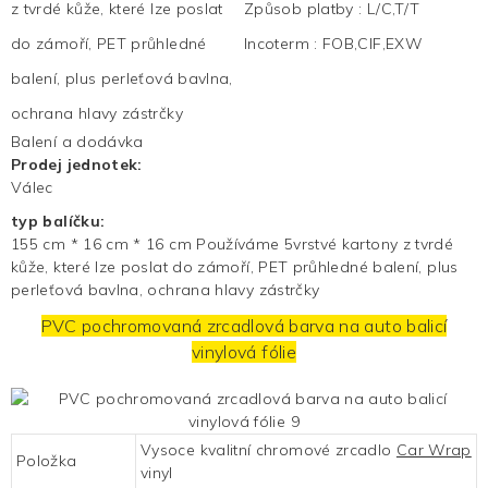
z tvrdé kůže, které lze poslat
Způsob platby
:
L/C,T/T
do zámoří, PET průhledné
Incoterm
:
FOB,CIF,EXW
balení, plus perleťová bavlna,
ochrana hlavy zástrčky
Balení a dodávka
Prodej jednotek:
Válec
typ balíčku:
155 cm * 16 cm * 16 cm Používáme 5vrstvé kartony z tvrdé
kůže, které lze poslat do zámoří, PET průhledné balení, plus
perleťová bavlna, ochrana hlavy zástrčky
PVC pochromovaná zrcadlová barva na auto balicí
vinylová fólie
Vysoce kvalitní chromové zrcadlo
Car Wrap
Položka
vinyl