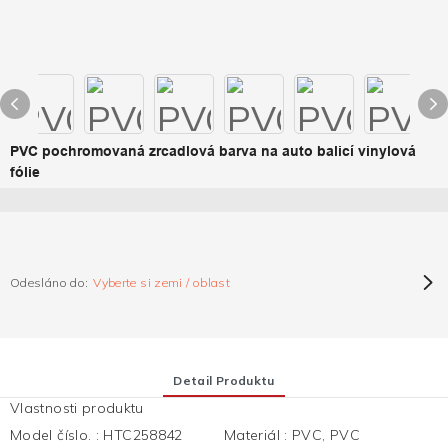
PVC pochromovaná zrcadlová barva na auto balicí vinylová
fólie
Odesláno do:
Vyberte si zemi / oblast
Detail Produktu
Vlastnosti produktu
Model číslo.
:
HTC258842
Materiál
:
PVC, PVC