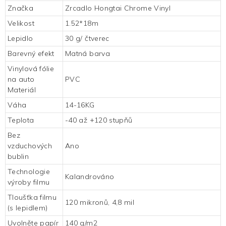
Značka
Zrcadlo Hongtai
Chrome Vinyl
Velikost
1.52*18m
Lepidlo
30 g/ čtverec
Barevný efekt
Matná barva
Vinylová fólie
na auto
PVC
Materiál
Váha
14-16KG
Teplota
-40 až +120 stupňů
Bez
vzduchových
Ano
bublin
Technologie
Kalandrováno
výroby filmu
Tloušťka filmu
120 mikronů, 4,8 mil
(s lepidlem)
Uvolněte papír
140 g/m2