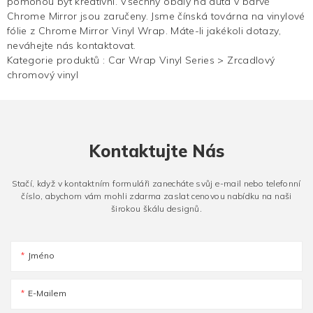
pomohou být kreativní. Všechny obaly na auta v barvě
Chrome Mirror jsou zaručeny. Jsme čínská továrna na vinylové
fólie z Chrome Mirror Vinyl Wrap. Máte-li jakékoli dotazy,
neváhejte nás kontaktovat.
Kategorie produktů :
Car Wrap Vinyl Series
>
Zrcadlový
chromový vinyl
Kontaktujte Nás
Stačí, když v kontaktním formuláři zanecháte svůj e-mail nebo telefonní
číslo, abychom vám mohli zdarma zaslat cenovou nabídku na naši
širokou škálu designů.
Jméno
E-Mailem