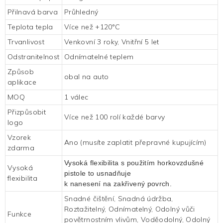
Přilnavá barva
Průhledný
Teplota tepla
Více než +120°C
Trvanlivost
Venkovní 3 roky, Vnitřní 5 let
Odstranitelnost
Odnímatelné teplem
Způsob
obal na auto
aplikace
MOQ
1 válec
Přizpůsobit
Více než 100 rolí každé barvy
logo
Vzorek
Ano (musíte zaplatit přepravné kupujícím)
zdarma
Vysoká flexibilita s použitím horkovzdušné
Vysoká
pistole to usnadňuje
flexibilita
k nanesení na zakřivený povrch.
Snadné čištění, Snadná údržba,
Roztažitelný, Odnímatelný, Odolný vůči
Funkce
povětrnostním vlivům, Voděodolný, Odolný