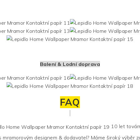
Balení & Lodní doprava
FAQ
10 let továr
 s mramorovým designem & dodavatel? Máme široký výběr z