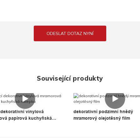
ODESLAT DOTAZ NYNÍ
Související produkty
dekorativní vinylová
dekorativní podzimní hnědý
ová papírová kuchyňská
mramorový olejotěsný film
a