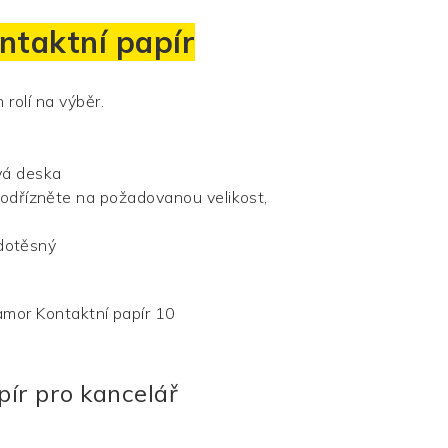
taktní papír
 rolí na výběr.
vá deska
odřízněte na požadovanou velikost,
odotěsný
ír pro kancelář