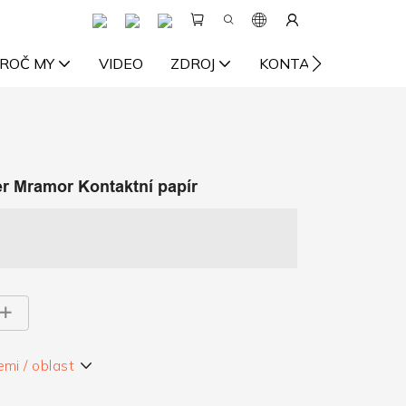
ROČ MY
VIDEO
ZDROJ
KONTAKTUJTE NÁS
r Mramor Kontaktní papír
emi / oblast