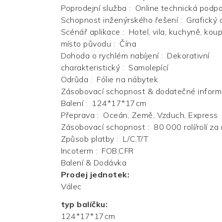
Poprodejní služba
:
Online technická podpor
Schopnost inženýrského řešení
:
Grafický 
Scénář aplikace
:
Hotel, vila, kuchyně, kou
místo původu
:
Čína
Dohoda o rychlém nabíjení
:
Dekorativní
charakteristický
:
Samolepící
Odrůda
:
Fólie na nábytek
Zásobovací schopnost & dodatečné infor
Balení
:
124*17*17cm
Přeprava
:
Oceán, Země, Vzduch, Express
Zásobovací schopnost
:
80 000 rolí/rolí za
Způsob platby
:
L/C,T/T
Incoterm
:
FOB,CFR
Balení & Dodávka
Prodej jednotek:
Válec
typ balíčku:
124*17*17cm