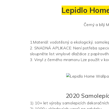
Lepidlo Hom
Černý a bílý
M
1.Materiál: vodotěsný a ekologický, samolepi
2. SNADNÁ APLIKACE: Není potřeba speciál
sloupněte list vinylové dlaždice z papírové
3.
Vinyl z černého mramoru
Lze použít v ko
2020 Samolepíc
1) 10+ let výroby samolepicích dekoračních 
2) 1000+ skladových vzorů na zakázku