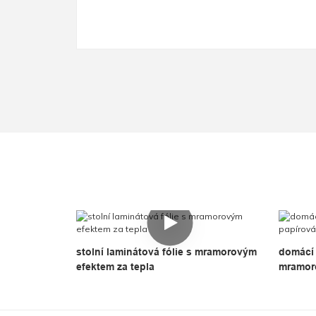
stolní laminátová fólie s mramorovým
domácí 
efektem za tepla
mramor
nálepk