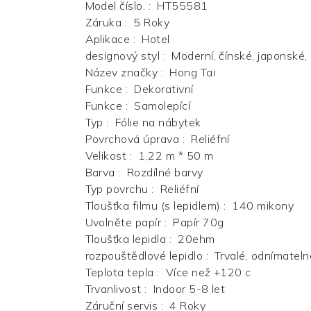
Model číslo.
:
HT55581
Záruka
:
5 Roky
Aplikace
:
Hotel
designový styl
:
Moderní, čínské, japonské, 
Název značky
:
Hong Tai
Funkce
:
Dekorativní
Funkce
:
Samolepící
Typ
:
Fólie na nábytek
Povrchová úprava
:
Reliéfní
Velikost
:
1,22 m * 50 m
Barva
:
Rozdílné barvy
Typ povrchu
:
Reliéfní
Tloušťka filmu (s lepidlem)
:
140 mikony
Uvolněte papír
:
Papír 70g
Tloušťka lepidla
:
20ehm
rozpouštědlové lepidlo
:
Trvalé, odnímateln
Teplota tepla
:
Více než +120 c
Trvanlivost
:
Indoor 5-8 let
Záruční servis
:
4 Roky