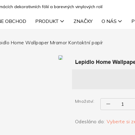
cích dekorativních fólií a barevných vinylových rolí
NE OBCHOD
PRODUKT
ZNAČKY
O NÁS
P
pidlo Home Wallpaper Mramor Kontaktní papír
Lepidlo Home Wallpape
Množství:
Odesláno do:
Vyberte si z