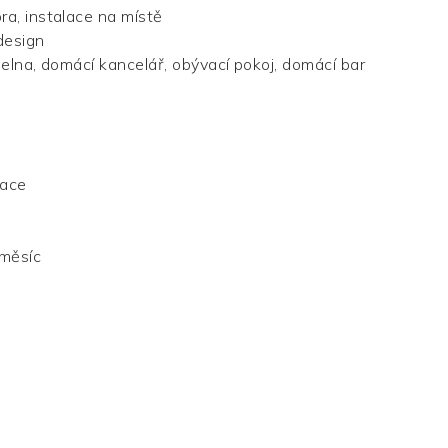
a, instalace na místě
design
pelna, domácí kancelář, obývací pokoj, domácí bar
mace
 měsíc