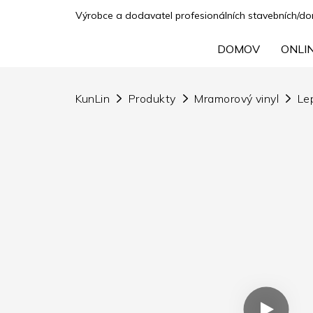
Výrobce a dodavatel profesionálních stavebních/domá
DOMOV
ONLI
KunLin
Produkty
Mramorový vinyl
Le