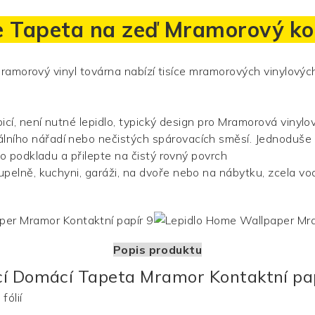
e
Tapeta na zeď
Mramorový kon
ramorový vinyl
továrna nabízí tisíce mramorových vinylových
cí, není nutné lepidlo, typický design pro
Mramorová vinylo
ního nářadí nebo nečistých spárovacích směsí. Jednoduše 
ho podkladu a přilepte na čistý rovný povrch
upelně, kuchyni, garáži, na dvoře nebo na nábytku, zcela v
Popis produktu
í Domácí Tapeta Mramor Kontaktní pap
fólií