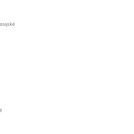
asijské
é