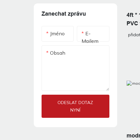
Zanechat zprávu
4ft *
PVC 
role
Jméno
E-
přida
Mailem
Obsah
ODESLAT DOTAZ
NYNÍ
modr