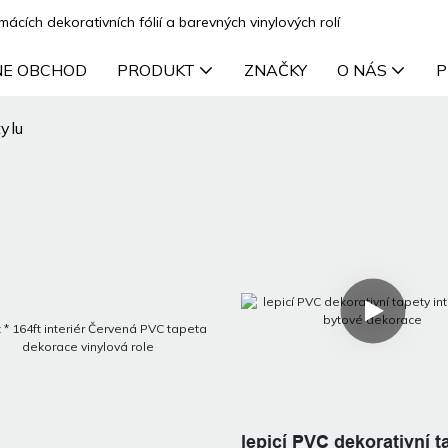
cích dekorativních fólií a barevných vinylových rolí
NE OBCHOD
PRODUKT
ZNAČKY
O NÁS
P
ylu
lepicí PVC dekorativní t