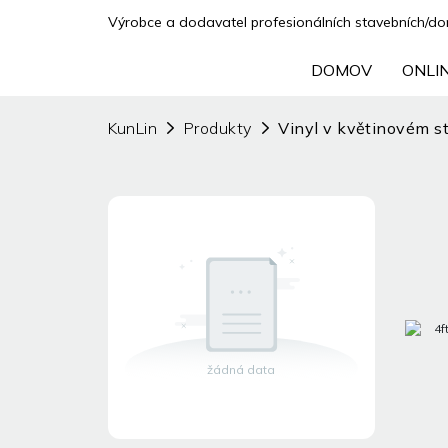
Výrobce a dodavatel profesionálních stavebních/domá
DOMOV
ONLI
KunLin
Produkty
Vinyl v květinovém st
žádná data