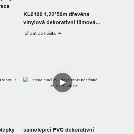
race
KL6106 1,22*50m dřevěná
vinylová dekorativní filmová
tapeta
přidat do košíku ➔
olepky
samolepicí PVC dekorativní