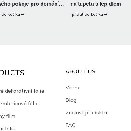
kého pokoje pro domácí
na tapetu s lepidlem
raci
t do košíku ➔
přidat do košíku ➔
ABOUT US
DUCTS
Video
é dekorativní fólie
Blog
mbránová fólie
Znalost produktu
ný film
FAQ
í fólie