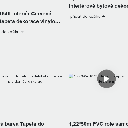
interiérové ​​bytové deko
 164ft interiér Červená
přidat do košíku ➔
tapeta dekorace vinylová
t do košíku ➔
á barva Tapeta do
1,22*50m PVC role sam