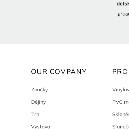
děts
deko
přida
OUR COMPANY
PRO
Značky
Vinylov
Dějiny
PVC me
Trh
Skleně
Výstava
Slunečn