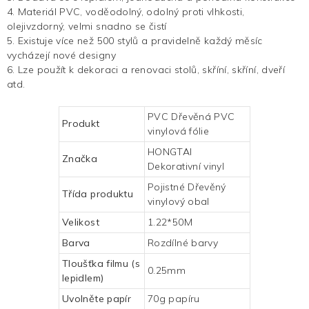
4. Materiál PVC, voděodolný, odolný proti vlhkosti,
olejivzdorný, velmi snadno se čistí
5. Existuje více než 500 stylů a pravidelně každý měsíc
vycházejí nové designy
6. Lze použít k dekoraci a renovaci stolů, skříní, skříní, dveří
atd.
PVC Dřevěná PVC
Produkt
vinylová fólie
HONGTAI
Značka
Dekorativní vinyl
Pojistné
Dřevěný
Třída produktu
vinylový obal
Velikost
1.22*50M
Barva
Rozdílné barvy
Tloušťka filmu (s
0.25mm
lepidlem)
Uvolněte papír
70g papíru