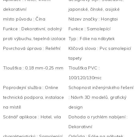
dekorativní
japonské, čínské, asijské
místo původu
:
Čína
Název značky
:
Hongtai
Funkce
:
Dekorativní, odolný
Funkce
:
Samolepící
proti výbuchu, tepelná izolace
Typ
:
Fólie na nábytek
Povrchová úprava
:
Reliéfní
Klíčová slova
:
Pvc samolepicí
tapety
Tloušťka
:
0,18 mm-0,25 mm
Tloušťka PVC
:
100/120/130mic
Poprodejní služba
:
Online
Schopnost inženýrského řešení
technická podpora, instalace
:
Návrh 3D modelů, grafický
na místě
design
Scénář aplikace
:
Hotel, vila
Dohoda o rychlém nabíjení
:
Dekorativní
charakteristický
:
Samolepící
Odrůda
:
Fólie na nábytek