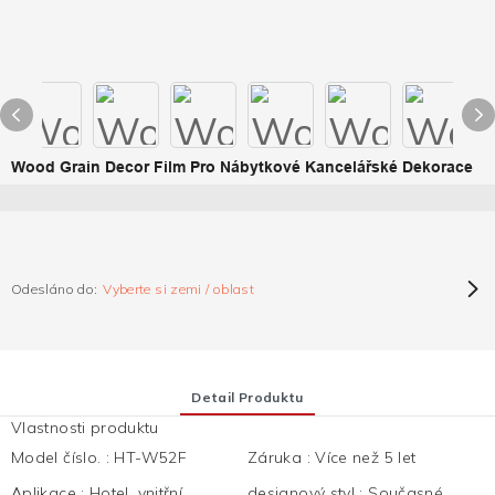
Wood Grain Decor Film Pro Nábytkové Kancelářské Dekorace
Odesláno do:
Vyberte si zemi / oblast
Detail Produktu
Vlastnosti produktu
Model číslo.
:
HT-W52F
Záruka
:
Více než 5 let
Aplikace
:
Hotel, vnitřní
designový styl
:
Současné,