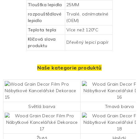
Tloušťka lepidla
25MM
rozpouštědlové
Trvalé, odnímatelné
lepidlo
(OEM)
Teplota tepla
Více než 120°C
Klíčová slova
Dřevěný lepicí papír
produktu
Naše kategorie produktů
Světlá barva
Tmavá barva
Žlutá
Hnědý