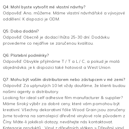
Q4: Mohl byste vytvořit mé vlastní návrhy?
Odpověď: Ano, můžeme. Máme vlastní návrhářské a vývojové
oddělení. K dispozici je ODM.
Q5: Doba dodání?
Odpověď: Obecně je dodací lhůta 25-30 dní. Dodávku
provedeme co nejdříve se zaručenou kvalitou.
Q6: Platební podmínky?
Odpověď: Obvykle přijímáme T / T a L / C, a pokud je malá
objednávka, je k dispozici také hotovost a West Union.
Q7: Mohu být vaším distributorem nebo zástupcem v mé zemi?
Odpověď: Za uplynulých 10 let vždy doufáme, že klienti budou
našimi agenty a distributory.
Looking for ideal self adhesive film manufacturer & supplier?
Máme široký výběr za dobré ceny, které vám pomohou být
kreativní. Všechny dekorativní fólie Wood Grain jsou zaručeny.
Jsme továrna na samolepicí dřevěné vinylové role původem z
Číny. Máte-li jakékoli dotazy, neváhejte nás kontaktovat.
Kategorie produktů :
Vinyl z dřevěných vláken
>
Dřevěný vinyl