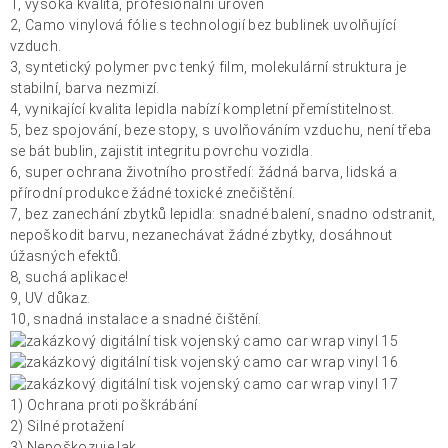
1, vysoká kvalita, profesionální úroveň
2, Camo vinylová fólie s technologií bez bublinek uvolňující
vzduch.
3, syntetický polymer pvc tenký film, molekulární struktura je
stabilní, barva nezmizí.
4, vynikající kvalita lepidla nabízí kompletní přemístitelnost.
5, bez spojování, beze stopy, s uvolňováním vzduchu, není třeba
se bát bublin, zajistit integritu povrchu vozidla.
6, super ochrana životního prostředí: žádná barva, lidská a
přírodní produkce žádné toxické znečištění.
7, bez zanechání zbytků lepidla: snadné balení, snadno odstranit,
nepoškodit barvu, nezanechávat žádné zbytky, dosáhnout
úžasných efektů.
8, suchá aplikace!
9, UV důkaz.
10, snadná instalace a snadné čištění.
1) Ochrana proti poškrábání
2) Silné protažení
3) Nepoškozuje lak