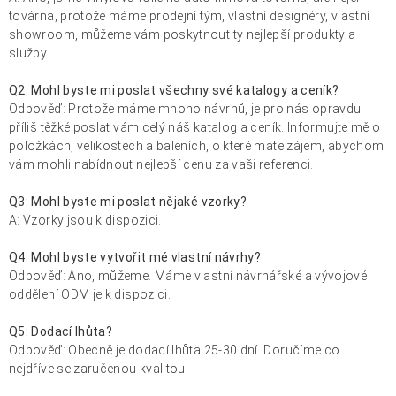
továrna, protože máme prodejní tým, vlastní designéry, vlastní
showroom, můžeme vám poskytnout ty nejlepší produkty a
služby.
Q2: Mohl byste mi poslat všechny své katalogy a ceník?
Odpověď: Protože máme mnoho návrhů, je pro nás opravdu
příliš těžké poslat vám celý náš katalog a ceník. Informujte mě o
položkách, velikostech a baleních, o které máte zájem, abychom
vám mohli nabídnout nejlepší cenu za vaši referenci.
Q3: Mohl byste mi poslat nějaké vzorky?
A: Vzorky jsou k dispozici.
Q4: Mohl byste vytvořit mé vlastní návrhy?
Odpověď: Ano, můžeme. Máme vlastní návrhářské a vývojové
oddělení ODM je k dispozici.
Q5: Dodací lhůta?
Odpověď: Obecně je dodací lhůta 25-30 dní. Doručíme co
nejdříve se zaručenou kvalitou.