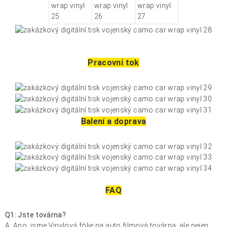
Pracovní tok
Balení a doprava
FAQ
Q1: Jste továrna?
A: Ano, jsme
Vinylová fólie na auto
filmová továrna, ale nejen