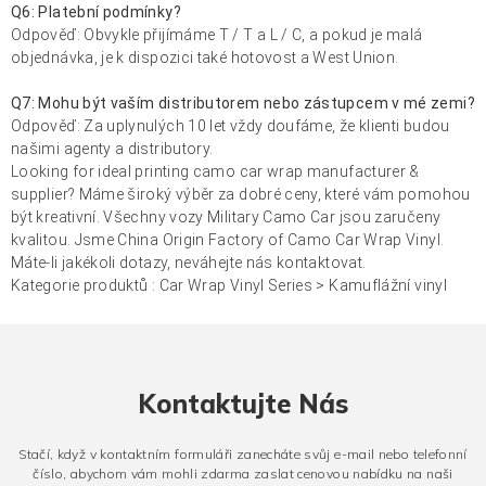
Q6: Platební podmínky?
Odpověď: Obvykle přijímáme T / T a L / C, a pokud je malá
objednávka, je k dispozici také hotovost a West Union.
Q7: Mohu být vaším distributorem nebo zástupcem v mé zemi?
Odpověď: Za uplynulých 10 let vždy doufáme, že klienti budou
našimi agenty a distributory.
Looking for ideal printing camo car wrap manufacturer &
supplier? Máme široký výběr za dobré ceny, které vám pomohou
být kreativní. Všechny vozy Military Camo Car jsou zaručeny
kvalitou. Jsme China Origin Factory of Camo Car Wrap Vinyl.
Máte-li jakékoli dotazy, neváhejte nás kontaktovat.
Kategorie produktů :
Car Wrap Vinyl Series
>
Kamuflážní vinyl
Kontaktujte Nás
Stačí, když v kontaktním formuláři zanecháte svůj e-mail nebo telefonní
číslo, abychom vám mohli zdarma zaslat cenovou nabídku na naši