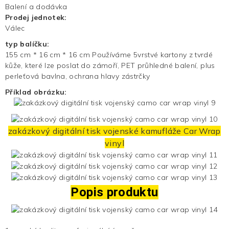
Balení a dodávka
Prodej jednotek:
Válec
typ balíčku:
155 cm * 16 cm * 16 cm Používáme 5vrstvé kartony z tvrdé
kůže, které lze poslat do zámoří, PET průhledné balení, plus
perleťová bavlna, ochrana hlavy zástrčky
Příklad obrázku:
zakázkový digitální tisk vojenské kamufláže
Car Wrap
vinyl
Popis produktu