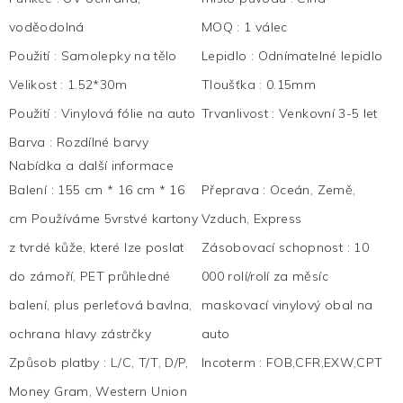
voděodolná
MOQ
:
1 válec
Použití
:
Samolepky na tělo
Lepidlo
:
Odnímatelné lepidlo
Velikost
:
1.52*30m
Tloušťka
:
0.15mm
Použití
:
Vinylová fólie na auto
Trvanlivost
:
Venkovní 3-5 let
Barva
:
Rozdílné barvy
Nabídka a další informace
Balení
:
155 cm * 16 cm * 16
Přeprava
:
Oceán, Země,
cm Používáme 5vrstvé kartony
Vzduch, Express
z tvrdé kůže, které lze poslat
Zásobovací schopnost
:
10
do zámoří, PET průhledné
000 rolí/rolí za měsíc
balení, plus perleťová bavlna,
maskovací vinylový obal na
ochrana hlavy zástrčky
auto
Způsob platby
:
L/C, T/T, D/P,
Incoterm
:
FOB,CFR,EXW,CPT
Money Gram, Western Union