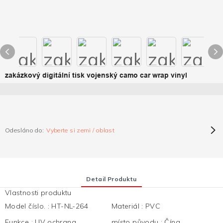
zakázkový digitální tisk vojenský camo car wrap vinyl
Odesláno do:
Vyberte si zemi / oblast
Detail Produktu
Vlastnosti produktu
Model číslo.
:
HT-NL-264
Materiál
:
PVC
Funkce
:
UV ochrana,
místo původu
:
Čína