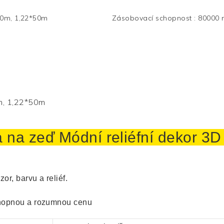
00m, 1,22*50m
Zásobovací schopnost
:
80000 
m, 1,22*50m
a na zeď
Módní reliéfní dekor 3D
zor, ​​barvu a reliéf.
hopnou a rozumnou cenu