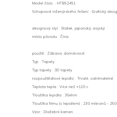
Model číslo.
:
HTB52451
Schopnost inženýrského řešení
:
Grafický desi
designový styl
:
Statek, japonský, asijský
místo původu
:
Čína
použití
:
Zábava, domácnost
Typ
:
Tapety
Typ tapety
:
3D tapety
rozpouštědlové lepidlo
:
Trvalé, odnímatelné
Teplota tepla
:
Více než +120 c
Tloušťka lepidla
:
30ehm
Tloušťka filmu (s lepidlem)
:
230 mikronů - 250
Vzor
:
Dlažební kamen