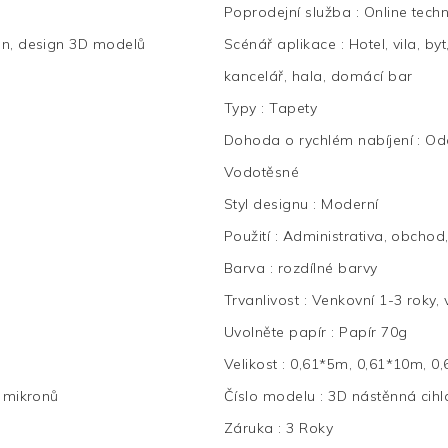
Poprodejní služba
:
Online tech
gn, design 3D modelů
Scénář aplikace
:
Hotel, vila, b
kancelář, hala, domácí bar
Typy
:
Tapety
Dohoda o rychlém nabíjení
:
Odo
Vodotěsné
Styl designu
:
Moderní
Použití
:
Administrativa, obcho
Barva
:
rozdílné barvy
Trvanlivost
:
Venkovní 1-3 roky, v
Uvolněte papír
:
Papír 70g
Velikost
:
0,61*5m, 0,61*10m, 0
 mikronů
Číslo modelu
:
3D nástěnná cihl
Záruka
:
3 Roky