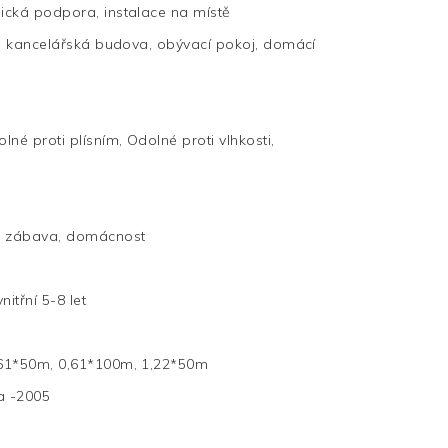
nická podpora, instalace na místě
yt, kancelářská budova, obývací pokoj, domácí
lné proti plísním, Odolné proti vlhkosti,
d, zábava, domácnost
nitřní 5-8 let
,61*50m, 0,61*100m, 1,22*50m
a -2005