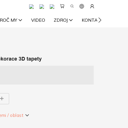
ROČ MY
VIDEO
ZDROJ
KONTAKTUJTE NÁS
ekorace 3D tapety
emi / oblast