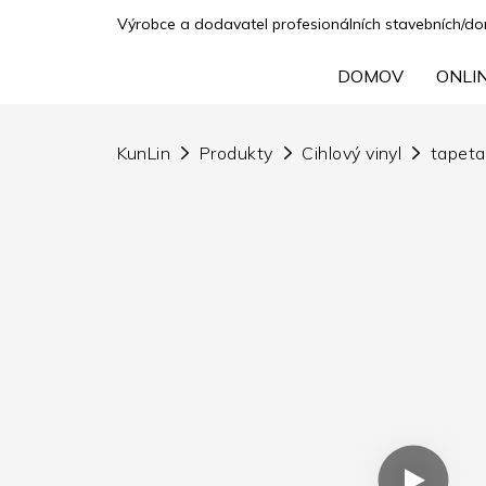
Výrobce a dodavatel profesionálních stavebních/domá
DOMOV
ONLI
KunLin
Produkty
Cihlový vinyl
tapeta