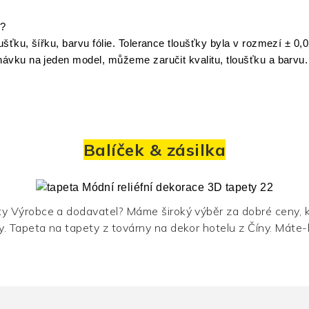
ů?
šťku, šířku, barvu fólie. Tolerance tloušťky byla v rozmezí ±
0,
ávku na jeden model, můžeme zaručit kvalitu, tloušťku a barvu.
Balíček & zásilka
ty
Výrobce a dodavatel? Máme široký výběr za dobré ceny, 
. Tapeta na tapety z továrny na dekor hotelu z Číny. Máte-l