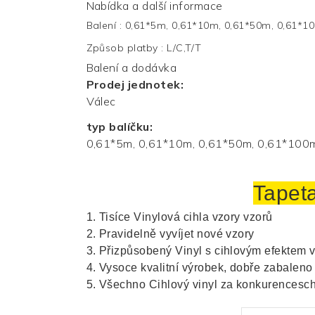
Nabídka a další informace
Balení
:
0,61*5m, 0,61*10m, 0,61*50m, 0,61*1
Způsob platby
:
L/C,T/T
Balení a dodávka
Prodej jednotek:
Válec
typ balíčku:
0,61*5m, 0,61*10m, 0,61*50m, 0,61*100
Tapet
1. Tisíce
Vinylová cihla
vzory vzorů
2. Pravidelně vyvíjet nové vzory
3. Přizpůsobený
Vinyl s cihlovým efektem
v
4. Vysoce kvalitní výrobek, dobře zabaleno
5. Všechno
Cihlový vinyl
za konkurencesc