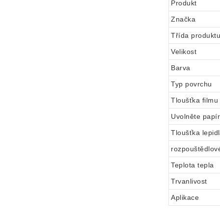
Produkt
Značka
Třída produkt
Velikost
Barva
Typ povrchu
Tloušťka filmu
Uvolněte papí
Tloušťka lepid
rozpouštědlové
Teplota tepla
Trvanlivost
Aplikace