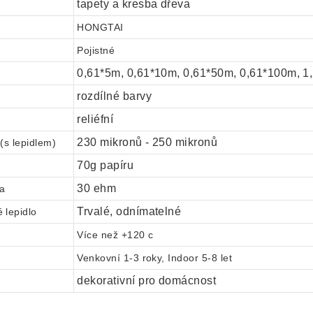
tapety a kresba dřeva
HONGTAI
u
Pojistné
0,61*5m, 0,61*10m, 0,61*50m, 0,61*100m, 1
rozdílné barvy
reliéfní
230 mikronů - 250 mikronů
 (s lepidlem)
70g papíru
r
30 ehm
la
Trvalé, odnímatelné
 lepidlo
Více než +120 c
Venkovní 1-3 roky, Indoor 5-8 let
dekorativní pro domácnost