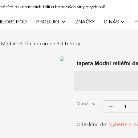
cích dekorativních fólií a barevných vinylových rolí
NE OBCHOD
PRODUKT
ZNAČKY
O NÁS
P
 Módní reliéfní dekorace 3D tapety
tapeta Módní reliéfní d
Množství:
Odesláno do:
Vyberte si z