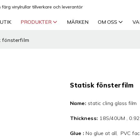
ärg vinylrullar tillverkare och leverantör
UTIK
PRODUKTER
MÄRKEN
OM OSS
VA
k fönsterfilm
Statisk fönsterfilm
Name:
static cling glass film
Thickness:
18S/40UM , 0.92
Glue :
No glue at all, PVC face