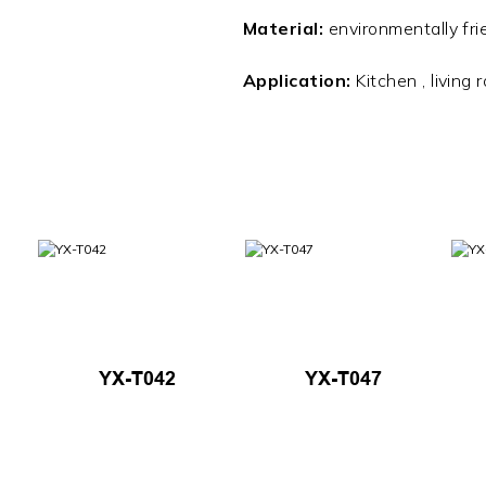
Material:
environmentally fri
Application:
Kitchen , living
YX-T042
YX-T047