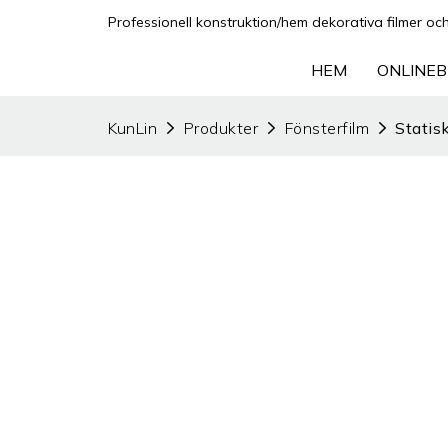
Professionell konstruktion/hem dekorativa filmer och f
HEM
ONLINEB
KunLin
Produkter
Fönsterfilm
Statis