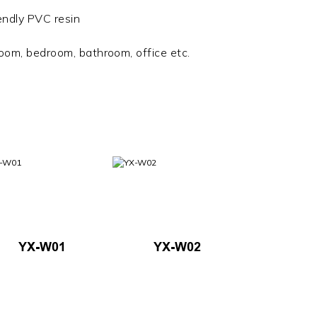
endly PVC resin
 room, bedroom, bathroom, office etc.
YX-W01
YX-W02