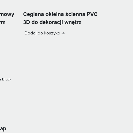
lamowy
Ceglana okleina ścienna PVC
tym
3D do dekoracji wnętrz
Dodaj do koszyka ➔
rap