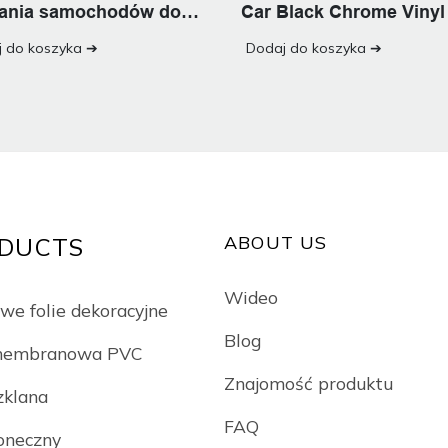
jania samochodów do
Car Black Chrome Vinyl
zdów samochodowych
 do koszyka ➔
Dodaj do koszyka ➔
ABOUT US
DUCTS
Wideo
we folie dekoracyjne
Blog
 membranowa PVC
Znajomość produktu
zklana
FAQ
łoneczny