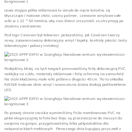
Lewa stojąca półka reklamowa to winyle do cięcia kolorów, są
błyszczące / matowe złoto, czarny polimer, czerwone winylowe całe
rolki w 1.22 * 50 metrów, aby nasi klienci zrozumieli, co otrzymają po
złożeniu zamówienia.
Pod logo Caviosen był telewizor, pokazaliśmy, jak Caviosen tworzy
nowy, zaawansowany dekoracyjny winyl / tapetę, kontrolę jakości, testy
laboratoryjne i pokazy instalacji
Podejdźmy bliżej, na tych targach promowaliśmy folię dekoracyjną PVC,
naklejkę na szkło, materiały reklamowe i folię ochronną na samochód
Na stole kładziemy małe rolki próbne o długości 45 cm. Tło to okładka
KW018 matowe złoto
winyl i nowoczesna ściana dodają podświetlenie
LED.
Po prawej stronie stoiska wymieniliśmy
Folia membranowa PVC
na
półce ekspozycyjnej te folie bez kleju są przeznaczone do maszyn do
owijania na gorąco, przygotowaliśmy kilka półproduktów dla
nabywców blach meblowych Pierwszego dnia kupujący przyszedł z