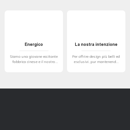
Energico
La nostra intenzione
Siamo una giovane eccitante
Per offrire design più belli ed
fabbrica cinese e il nostro
esclusivi, pur mantenendo
staff lavora sodo per cercare
l'ottimo equilibrio tra qualità
nuovi effetti e materiali, e
e prezzo
siamo così entusiasti di
mettere tutta la nostra
passione per servire i nostri
clienti