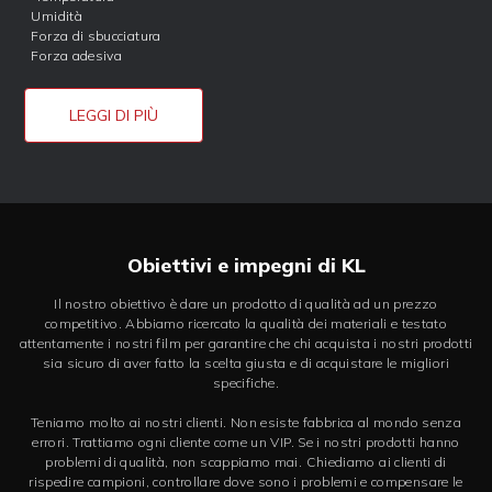
Umidità
Forza di sbucciatura
Forza adesiva
LEGGI DI PIÙ
Obiettivi e impegni di KL
Il nostro obiettivo è dare un prodotto di qualità ad un prezzo
competitivo. Abbiamo ricercato la qualità dei materiali e testato
attentamente i nostri film per garantire che chi acquista i nostri prodotti
sia sicuro di aver fatto la scelta giusta e di acquistare le migliori
specifiche.
Teniamo molto ai nostri clienti. Non esiste fabbrica al mondo senza
errori. Trattiamo ogni cliente come un VIP. Se i nostri prodotti hanno
problemi di qualità, non scappiamo mai. Chiediamo ai clienti di
rispedire campioni, controllare dove sono i problemi e compensare le