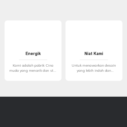
Energik
Niat Kami
Kami adalah pabrik Cina
Untuk menawarkan desain
muda yang menarik dan staf
yang lebih indah dan
kami bekerja keras untuk
eksklusif, dengan tetap
mencari efek & bahan baru,
menjaga keseimbangan
dan kami sangat
yang sangat baik antara
bersemangat untuk
kualitas dan harga
menempatkan semua
semangat kami untuk
melayani pelanggan kami