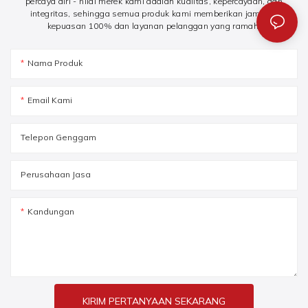
percaya diri - nilai merek kami adalah kualitas, kepercayaan, dan
integritas, sehingga semua produk kami memberikan jaminan
kepuasan 100% dan layanan pelanggan yang ramah.
Nama Produk
Email Kami
Telepon Genggam
Perusahaan Jasa
Kandungan
KIRIM PERTANYAAN SEKARANG