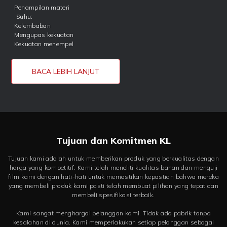
Penampilan materi
Suhu:
Kelembaban
Mengupas kekuatan
Kekuatan menempel
BACA LEBIH LANJUT
Tujuan dan Komitmen KL
Tujuan kami adalah untuk memberikan produk yang berkualitas dengan
harga yang kompetitif. Kami telah meneliti kualitas bahan dan menguji
film kami dengan hati-hati untuk memastikan kepastian bahwa mereka
yang membeli produk kami pasti telah membuat pilihan yang tepat dan
membeli spesifikasi terbaik.
Kami sangat menghargai pelanggan kami. Tidak ada pabrik tanpa
kesalahan di dunia. Kami memperlakukan setiap pelanggan sebagai