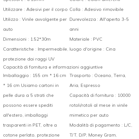
Utilizzare
:
Adesivi per il corpo
Colla
:
Adesivo rimovibile
Utilizzo
:
Vinile avvolgente per
Durevolezza
:
All'aperto 3-5
auto
anni
Dimensioni
:
1.52*30m
Materiale
:
PVC
Caratteristiche
:
Impermeabile,
luogo d'origine
:
Cina
protezione dai raggi UV
Capacità di fornitura e informazioni aggiuntive
Imballaggio
:
155 cm * 16 cm
Trasporto
:
Oceano, Terra,
* 16 cm Usiamo cartoni in
Aria, Espresso
pelle dura a 5 strati che
Capacità di fornitura
:
10000
possono essere spediti
rotoli/rotoli al mese in vinile
all'estero, imballaggi
mimetico per auto
trasparenti in PET, oltre a
Modalità di pagamento
:
L/C,
cotone perlato, protezione
T/T, D/P, Money Gram,