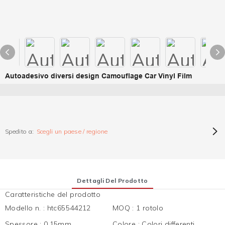
Autoadesivo diversi design Camouflage Car Vinyl Film
Spedito a:
Scegli un paese / regione
Dettagli Del Prodotto
Caratteristiche del prodotto
Modello n.
:
htc65544212
MOQ
:
1 rotolo
Spessore
:
0.15mm
Colore
:
Colori differenti