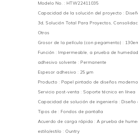
Modelo No.
:
HTW22411035
Capacidad de la solución del proyecto
:
Diseñ
3d, Solución Total Para Proyectos, Consolida
Otros
Grosor de la película (con pegamento)
:
130e
Función
:
Impermeable, a prueba de humeda
adhesivo solvente
:
Permanente
Espesor adhesivo
:
25 μm
Producto
:
Papel pintado de diseños moderno
Servicio post-venta
:
Soporte técnico en línea
Capacidad de solución de ingeniería
:
Diseño 
Tipos de
:
Fondos de pantalla
Acuerdo de carga rápida
:
A prueba de hum
estilo/estilo
:
Ountry