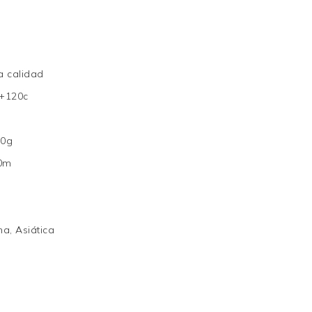
a calidad
+120c
70g
0m
a, Asiática