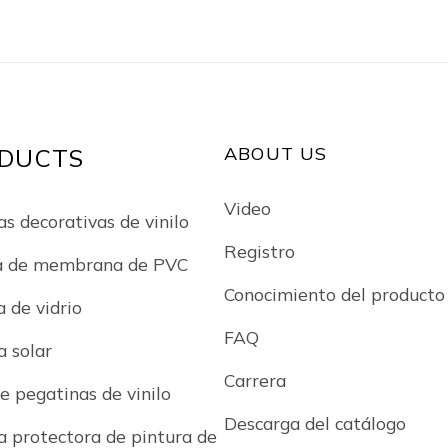
r
de madera
ABOUT US
DUCTS
Video
as decorativas de vinilo
Registro
a de membrana de PVC
Conocimiento del producto
a de vidrio
FAQ
a solar
Carrera
e pegatinas de vinilo
Descarga del catálogo
la protectora de pintura de