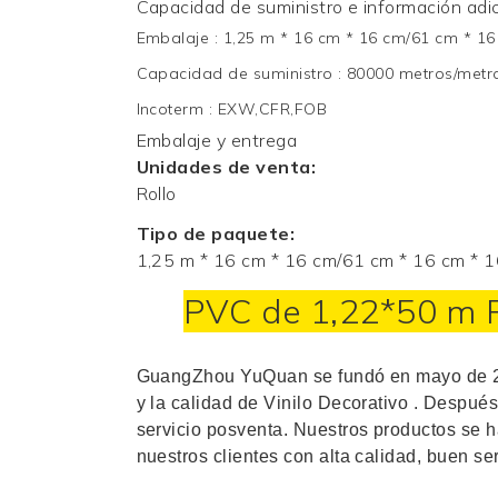
Capacidad de suministro e información adic
Embalaje
:
1,25 m * 16 cm * 16 cm/61 cm * 16
Capacidad de suministro
:
80000 metros/metr
Incoterm
:
EXW,CFR,FOB
Embalaje y entrega
Unidades de venta:
Rollo
Tipo de paquete:
1,25 m * 16 cm * 16 cm/61 cm * 16 cm * 
PVC de 1,22*50 m
GuangZhou YuQuan se fundó en mayo de 20
y la calidad de
Vinilo Decorativo
. Después
servicio posventa. Nuestros productos se h
nuestros clientes con alta calidad, buen ser