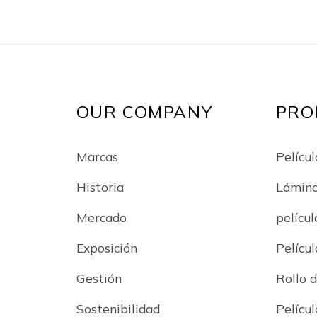
164 pies
el hoga
OUR COMPANY
PRO
Marcas
Películ
Historia
Lámin
Mercado
películ
Exposición
Películ
Gestión
Rollo d
Sostenibilidad
Pelícu