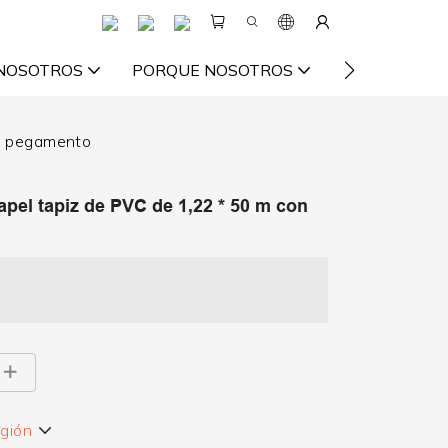
 NOSOTROS
PORQUE NOSOTROS
VIDEO
RE
on pegamento
apel tapiz de PVC de 1,22 * 50 m con
egión