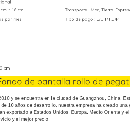
ional
 cm * 16 cm
Transporte
:
Mar, Tierra, Expres
os por mes
Tipo de pago
:
L/C,T/T,D/P
16 cm
Fondo de pantalla
rollo de pega
10 y se encuentra en la ciudad de Guangzhou, China. Es
 de 10 años de desarrollo, nuestra empresa ha creado una g
an exportado a Estados Unidos, Europa, Medio Oriente y el 
vicio y el mejor precio.