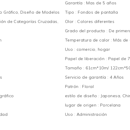
Garantía
:
Mas de 5 años
o Gráfico, Diseño de Modelos
Tipo
:
Fondos de pantalla
ción de Categorías Cruzadas,
Olor
:
Colores diferentes
Grado del producto
:
De primer
m
Temperatura de calor
:
Más de 
d
Uso
:
comercio, hogar
Papel de liberación
:
Papel de 
Tamaño
:
61cm*10m/ 122cm*5
s
Servicio de garantía
:
4 Años
Patrón
:
Floral
gráfico
estilo de diseño
:
Japonesa, Chin
lugar de origen
:
Porcelana
edad
Uso
:
Administración