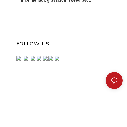
imprime faux grasscloth tweed pvc
tela textura papel tapiz
FOLLOW US